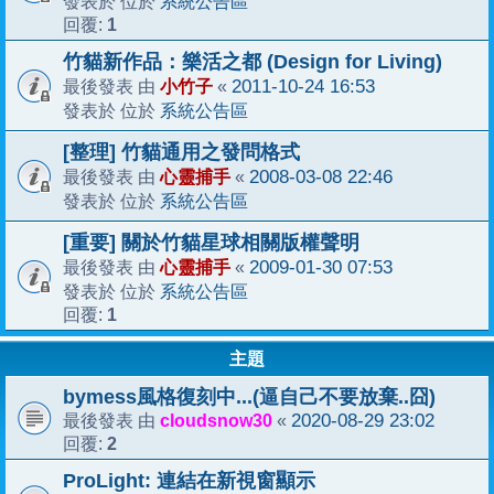
系統公告區
發表於 位於
1
回覆:
竹貓新作品：樂活之都 (Design for Living)
小竹子
2011-10-24 16:53
最後發表 由
«
系統公告區
發表於 位於
[整理] 竹貓通用之發問格式
心靈捕手
2008-03-08 22:46
最後發表 由
«
系統公告區
發表於 位於
[重要] 關於竹貓星球相關版權聲明
心靈捕手
2009-01-30 07:53
最後發表 由
«
系統公告區
發表於 位於
1
回覆:
主題
bymess風格復刻中...(逼自己不要放棄..囧)
cloudsnow30
2020-08-29 23:02
最後發表 由
«
2
回覆:
ProLight: 連結在新視窗顯示