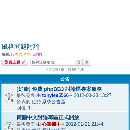
風格問題討論
版主:
版主管理群
譯文組
、
搜尋
進階搜尋
發表主題
1
1
6 個主題 • 第
頁 (共
頁)
公告
[好康] 免費 phpBB3 討論區專案服務
tonylee5566
2012-08-28 13:27
最後發表 由
«
系統公告區
發表於 位於
1
回覆:
簡體中文討論專區正式開放
心靈捕手
2012-01-21 21:44
最後發表 由
«