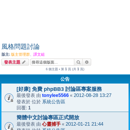
風格問題討論
版主:
版主管理群
譯文組
、
搜尋
進階搜尋
發表主題
1
1
6 個主題 • 第
頁 (共
頁)
公告
[好康] 免費 phpBB3 討論區專案服務
tonylee5566
2012-08-28 13:27
最後發表 由
«
系統公告區
發表於 位於
1
回覆:
簡體中文討論專區正式開放
心靈捕手
2012-01-21 21:44
最後發表 由
«