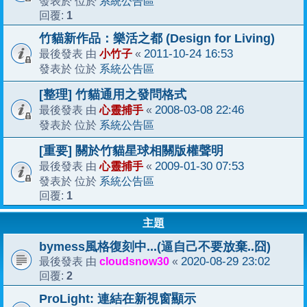
系統公告區
發表於 位於
1
回覆:
竹貓新作品：樂活之都 (Design for Living)
小竹子
2011-10-24 16:53
最後發表 由
«
系統公告區
發表於 位於
[整理] 竹貓通用之發問格式
心靈捕手
2008-03-08 22:46
最後發表 由
«
系統公告區
發表於 位於
[重要] 關於竹貓星球相關版權聲明
心靈捕手
2009-01-30 07:53
最後發表 由
«
系統公告區
發表於 位於
1
回覆:
主題
bymess風格復刻中...(逼自己不要放棄..囧)
cloudsnow30
2020-08-29 23:02
最後發表 由
«
2
回覆:
ProLight: 連結在新視窗顯示