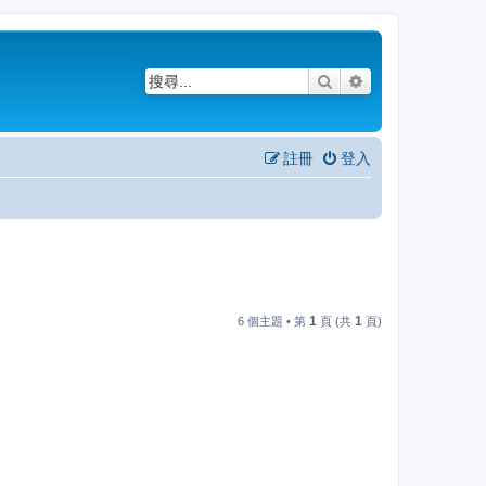
搜尋
進階搜尋
註冊
登入
1
1
6 個主題 • 第
頁 (共
頁)