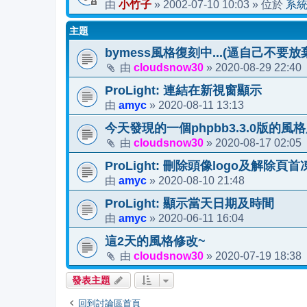
小竹子
2002-07-10 10:03
系
由
»
» 位於
主題
bymess風格復刻中...(逼自己不要放棄
cloudsnow30
2020-08-29 22:40
由
»
ProLight: 連結在新視窗顯示
amyc
2020-08-11 13:13
由
»
今天發現的一個phpbb3.3.0版的風
cloudsnow30
2020-08-17 02:05
由
»
ProLight: 刪除頭像logo及解除頁
amyc
2020-08-10 21:48
由
»
ProLight: 顯示當天日期及時間
amyc
2020-06-11 16:04
由
»
這2天的風格修改~
cloudsnow30
2020-07-19 18:38
由
»
發表主題
回到討論區首頁