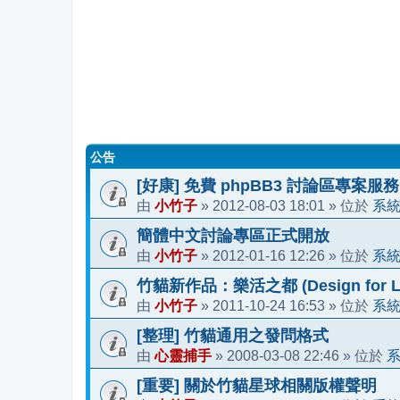
公告
[好康] 免費 phpBB3 討論區專案服務
小竹子
2012-08-03 18:01
系
由
»
» 位於
簡體中文討論專區正式開放
小竹子
2012-01-16 12:26
系
由
»
» 位於
竹貓新作品：樂活之都 (Design for Li
小竹子
2011-10-24 16:53
系
由
»
» 位於
[整理] 竹貓通用之發問格式
心靈捕手
2008-03-08 22:46
由
»
» 位於
[重要] 關於竹貓星球相關版權聲明