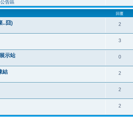
統公告區
回覆
..囧)
2
3
格展示站
0
首凍結
2
2
2