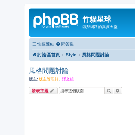
竹貓星球
虛擬網路的真實天堂
快速連結
問答集
討論區首頁
Style
風格問題討論
風格問題討論
版主:
版主管理群
譯文組
、
搜尋
進階搜
發表主題