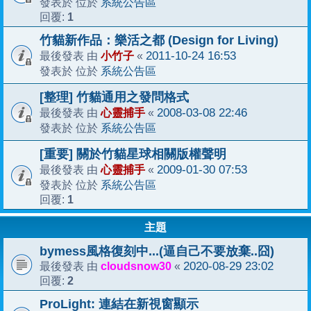
系統公告區
發表於 位於
1
回覆:
竹貓新作品：樂活之都 (Design for Living)
小竹子
2011-10-24 16:53
最後發表 由
«
系統公告區
發表於 位於
[整理] 竹貓通用之發問格式
心靈捕手
2008-03-08 22:46
最後發表 由
«
系統公告區
發表於 位於
[重要] 關於竹貓星球相關版權聲明
心靈捕手
2009-01-30 07:53
最後發表 由
«
系統公告區
發表於 位於
1
回覆:
主題
bymess風格復刻中...(逼自己不要放棄..囧)
cloudsnow30
2020-08-29 23:02
最後發表 由
«
2
回覆:
ProLight: 連結在新視窗顯示