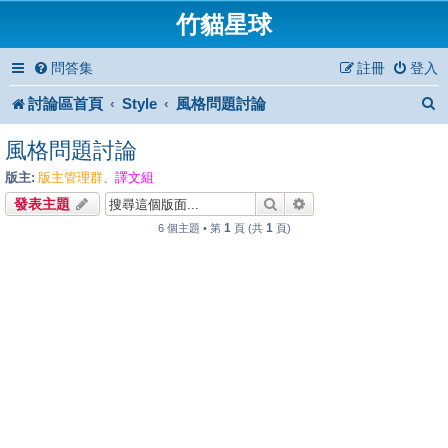
竹貓星球
問答集
註冊
登入
討論區首頁
Style
風格問題討論
風格問題討論
版主:
版主管理群
譯文組
、
搜尋
進階搜尋
發表主題
1
1
6 個主題 • 第
頁 (共
頁)