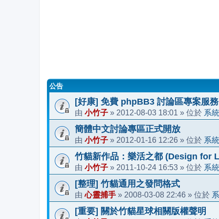
公告
[好康] 免費 phpBB3 討論區專案服務
小竹子
2012-08-03 18:01
系
由
»
» 位於
簡體中文討論專區正式開放
小竹子
2012-01-16 12:26
系
由
»
» 位於
竹貓新作品：樂活之都 (Design for Li
小竹子
2011-10-24 16:53
系
由
»
» 位於
[整理] 竹貓通用之發問格式
心靈捕手
2008-03-08 22:46
由
»
» 位於
[重要] 關於竹貓星球相關版權聲明