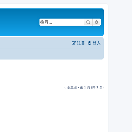
搜尋
進階搜尋
註冊
登入
1
1
6 個主題 • 第
頁 (共
頁)