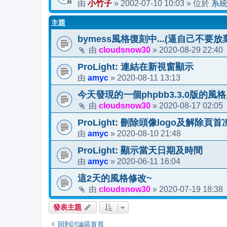
小竹子
2002-07-10 10:03
系
由
»
» 位於
主題
bymess風格復刻中...(逼自己不要放棄
cloudsnow30
2020-08-29 22:40
由
»
ProLight: 連結在新視窗顯示
amyc
2020-08-11 13:13
由
»
今天發現的一個phpbb3.3.0版的風
cloudsnow30
2020-08-17 02:05
由
»
ProLight: 刪除頭像logo及解除頁
amyc
2020-08-10 21:48
由
»
ProLight: 顯示當天日期及時間
amyc
2020-06-11 16:04
由
»
這2天的風格修改~
cloudsnow30
2020-07-19 18:38
由
»
發表主題
回到討論區首頁