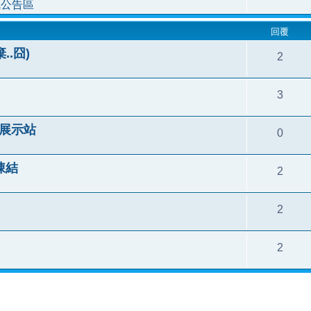
統公告區
回覆
..囧)
2
3
格展示站
0
首凍結
2
2
2