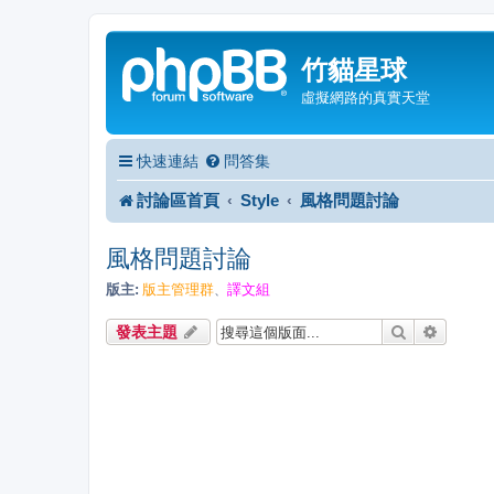
竹貓星球
虛擬網路的真實天堂
快速連結
問答集
討論區首頁
Style
風格問題討論
風格問題討論
版主:
版主管理群
譯文組
、
搜尋
進階搜
發表主題