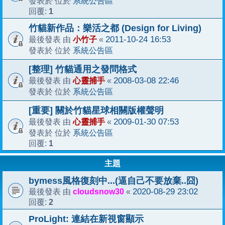
系統公告區
發表於 位於
1
回覆:
竹貓新作品：樂活之都 (Design for Living)
小竹子
2011-10-24 16:53
最後發表 由
«
系統公告區
發表於 位於
[整理] 竹貓通用之發問格式
心靈捕手
2008-03-08 22:46
最後發表 由
«
系統公告區
發表於 位於
[重要] 關於竹貓星球相關版權聲明
心靈捕手
2009-01-30 07:53
最後發表 由
«
系統公告區
發表於 位於
1
回覆:
主題
bymess風格復刻中...(逼自己不要放棄..囧)
cloudsnow30
2020-08-29 23:02
最後發表 由
«
2
回覆:
ProLight: 連結在新視窗顯示