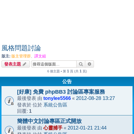
風格問題討論
版主:
版主管理群
譯文組
、
搜尋
進階搜尋
發表主題
1
1
6 個主題 • 第
頁 (共
頁)
公告
[好康] 免費 phpBB3 討論區專案服務
tonylee5566
2012-08-28 13:27
最後發表 由
«
系統公告區
發表於 位於
1
回覆:
簡體中文討論專區正式開放
心靈捕手
2012-01-21 21:44
最後發表 由
«