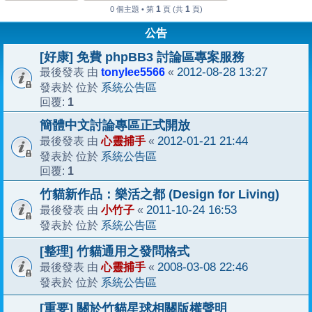
1
1
0 個主題 • 第
頁 (共
頁)
公告
[好康] 免費 phpBB3 討論區專案服務
tonylee5566
2012-08-28 13:27
最後發表 由
«
系統公告區
發表於 位於
1
回覆:
簡體中文討論專區正式開放
心靈捕手
2012-01-21 21:44
最後發表 由
«
系統公告區
發表於 位於
1
回覆:
竹貓新作品：樂活之都 (Design for Living)
小竹子
2011-10-24 16:53
最後發表 由
«
系統公告區
發表於 位於
[整理] 竹貓通用之發問格式
心靈捕手
2008-03-08 22:46
最後發表 由
«
系統公告區
發表於 位於
[重要] 關於竹貓星球相關版權聲明