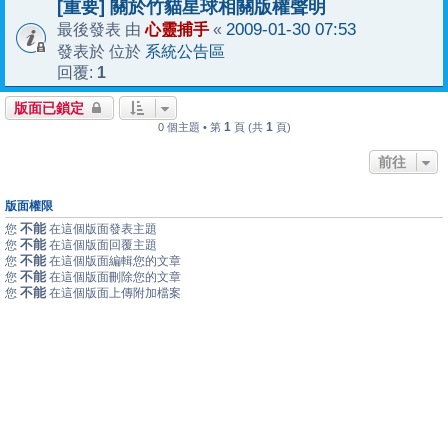
[重要] 關於竹貓星球相關版權聲明
心靈捕手
2009-01-30 07:53
最後發表 由
«
系統公告區
發表於 位於
1
回覆:
版面已鎖定
1
1
0 個主題 • 第
頁 (共
頁)
前往
版面權限
不能
您
在這個版面發表主題
不能
您
在這個版面回覆主題
不能
您
在這個版面編輯您的文章
不能
您
在這個版面刪除您的文章
不能
您
在這個版面上傳附加檔案