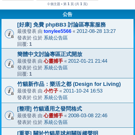
1
1
0 個主題 • 第
頁 (共
頁)
公告
[好康] 免費 phpBB3 討論區專案服務
tonylee5566
2012-08-28 13:27
最後發表 由
«
系統公告區
發表於 位於
1
回覆:
簡體中文討論專區正式開放
心靈捕手
2012-01-21 21:44
最後發表 由
«
系統公告區
發表於 位於
1
回覆:
竹貓新作品：樂活之都 (Design for Living)
小竹子
2011-10-24 16:53
最後發表 由
«
系統公告區
發表於 位於
[整理] 竹貓通用之發問格式
心靈捕手
2008-03-08 22:46
最後發表 由
«
系統公告區
發表於 位於
[重要] 關於竹貓星球相關版權聲明