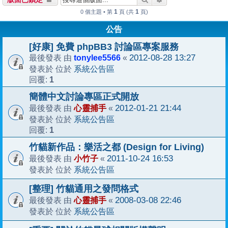
1
1
0 個主題 • 第
頁 (共
頁)
公告
[好康] 免費 phpBB3 討論區專案服務
tonylee5566
2012-08-28 13:27
最後發表 由
«
系統公告區
發表於 位於
1
回覆:
簡體中文討論專區正式開放
心靈捕手
2012-01-21 21:44
最後發表 由
«
系統公告區
發表於 位於
1
回覆:
竹貓新作品：樂活之都 (Design for Living)
小竹子
2011-10-24 16:53
最後發表 由
«
系統公告區
發表於 位於
[整理] 竹貓通用之發問格式
心靈捕手
2008-03-08 22:46
最後發表 由
«
系統公告區
發表於 位於