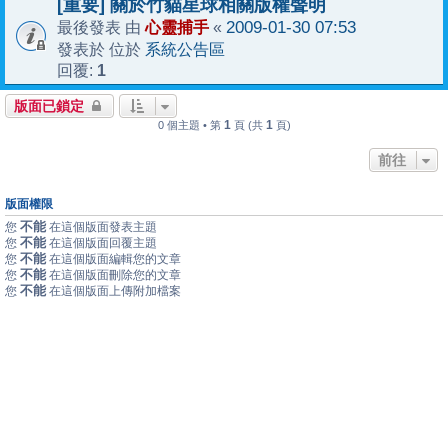
[重要] 關於竹貓星球相關版權聲明
心靈捕手
2009-01-30 07:53
最後發表 由
«
系統公告區
發表於 位於
1
回覆:
版面已鎖定
1
1
0 個主題 • 第
頁 (共
頁)
前往
版面權限
不能
您
在這個版面發表主題
不能
您
在這個版面回覆主題
不能
您
在這個版面編輯您的文章
不能
您
在這個版面刪除您的文章
不能
您
在這個版面上傳附加檔案