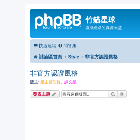
竹貓星球
虛擬網路的真實天堂
快速連結
問答集
討論區首頁
Style
非官方認證風格
非官方認證風格
版主:
版主管理群
譯文組
、
搜尋
進階搜
發表主題