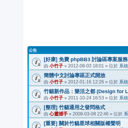
公告
[好康] 免費 phpBB3 討論區專案服務
小竹子
2012-08-03 18:01
系
由
»
» 位於
簡體中文討論專區正式開放
小竹子
2012-01-16 12:26
系
由
»
» 位於
竹貓新作品：樂活之都 (Design for Li
小竹子
2011-10-24 16:53
系
由
»
» 位於
[整理] 竹貓通用之發問格式
心靈捕手
2008-03-08 22:46
由
»
» 位於
[重要] 關於竹貓星球相關版權聲明