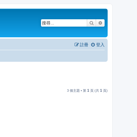
搜尋
進階搜尋
註冊
登入
1
1
3 個主題 • 第
頁 (共
頁)