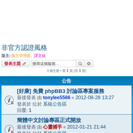
非官方認證風格
版主:
版主管理群
譯文組
、
搜尋
進階搜尋
發表主題
1
1
3 個主題 • 第
頁 (共
頁)
公告
[好康] 免費 phpBB3 討論區專案服務
tonylee5566
2012-08-28 13:27
最後發表 由
«
系統公告區
發表於 位於
1
回覆:
簡體中文討論專區正式開放
心靈捕手
2012-01-21 21:44
最後發表 由
«