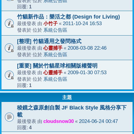
系統公告區
發表於 位於
1
回覆:
竹貓新作品：樂活之都 (Design for Living)
小竹子
2011-10-24 16:53
最後發表 由
«
系統公告區
發表於 位於
[整理] 竹貓通用之發問格式
心靈捕手
2008-03-08 22:46
最後發表 由
«
系統公告區
發表於 位於
[重要] 關於竹貓星球相關版權聲明
心靈捕手
2009-01-30 07:53
最後發表 由
«
系統公告區
發表於 位於
1
回覆:
主題
稜鏡之森原創自製 JF Black Style 風格分享下
載
cloudsnow30
2024-06-24 00:47
最後發表 由
«
4
回覆: