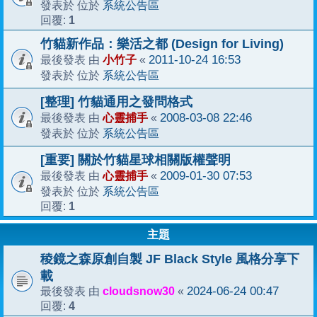
系統公告區
發表於 位於
1
回覆:
竹貓新作品：樂活之都 (Design for Living)
小竹子
2011-10-24 16:53
最後發表 由
«
系統公告區
發表於 位於
[整理] 竹貓通用之發問格式
心靈捕手
2008-03-08 22:46
最後發表 由
«
系統公告區
發表於 位於
[重要] 關於竹貓星球相關版權聲明
心靈捕手
2009-01-30 07:53
最後發表 由
«
系統公告區
發表於 位於
1
回覆:
主題
稜鏡之森原創自製 JF Black Style 風格分享下
載
cloudsnow30
2024-06-24 00:47
最後發表 由
«
4
回覆: