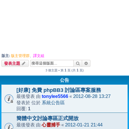
版主:
版主管理群
譯文組
、
搜尋
進階搜尋
發表主題
1
1
3 個主題 • 第
頁 (共
頁)
公告
[好康] 免費 phpBB3 討論區專案服務
tonylee5566
2012-08-28 13:27
最後發表 由
«
系統公告區
發表於 位於
1
回覆:
簡體中文討論專區正式開放
心靈捕手
2012-01-21 21:44
最後發表 由
«