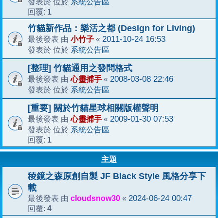
系統公告區
發表於 位於
1
回覆:
竹貓新作品：樂活之都 (Design for Living)
小竹子
2011-10-24 16:53
最後發表 由
«
系統公告區
發表於 位於
[整理] 竹貓通用之發問格式
心靈捕手
2008-03-08 22:46
最後發表 由
«
系統公告區
發表於 位於
[重要] 關於竹貓星球相關版權聲明
心靈捕手
2009-01-30 07:53
最後發表 由
«
系統公告區
發表於 位於
1
回覆:
主題
稜鏡之森原創自製 JF Black Style 風格分享下
載
cloudsnow30
2024-06-24 00:47
最後發表 由
«
4
回覆: