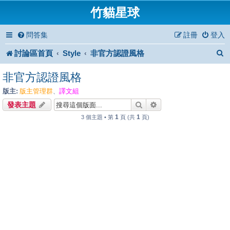
竹貓星球
問答集
註冊
登入
討論區首頁
Style
非官方認證風格
非官方認證風格
版主:
版主管理群
譯文組
、
搜尋
進階搜尋
發表主題
1
1
3 個主題 • 第
頁 (共
頁)