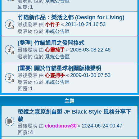
系統公告區
發表於 位於
1
回覆:
竹貓新作品：樂活之都 (Design for Living)
小竹子
2011-10-24 16:53
最後發表 由
«
系統公告區
發表於 位於
[整理] 竹貓通用之發問格式
心靈捕手
2008-03-08 22:46
最後發表 由
«
系統公告區
發表於 位於
[重要] 關於竹貓星球相關版權聲明
心靈捕手
2009-01-30 07:53
最後發表 由
«
系統公告區
發表於 位於
1
回覆:
主題
稜鏡之森原創自製 JF Black Style 風格分享下
載
cloudsnow30
2024-06-24 00:47
最後發表 由
«
4
回覆: