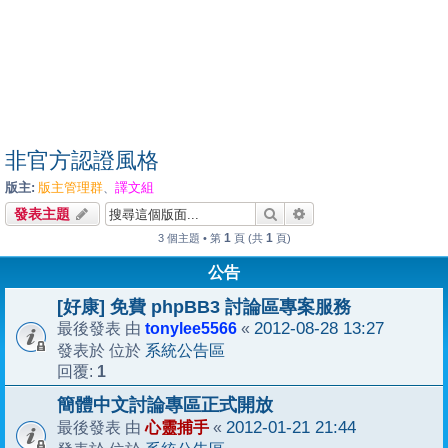
非官方認證風格
版主:
版主管理群
譯文組
、
搜尋
進階搜尋
發表主題
1
1
3 個主題 • 第
頁 (共
頁)
公告
[好康] 免費 phpBB3 討論區專案服務
tonylee5566
2012-08-28 13:27
最後發表 由
«
系統公告區
發表於 位於
1
回覆:
簡體中文討論專區正式開放
心靈捕手
2012-01-21 21:44
最後發表 由
«