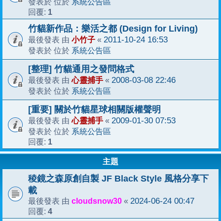
系統公告區
發表於 位於
1
回覆:
竹貓新作品：樂活之都 (Design for Living)
小竹子
2011-10-24 16:53
最後發表 由
«
系統公告區
發表於 位於
[整理] 竹貓通用之發問格式
心靈捕手
2008-03-08 22:46
最後發表 由
«
系統公告區
發表於 位於
[重要] 關於竹貓星球相關版權聲明
心靈捕手
2009-01-30 07:53
最後發表 由
«
系統公告區
發表於 位於
1
回覆:
主題
稜鏡之森原創自製 JF Black Style 風格分享下
載
cloudsnow30
2024-06-24 00:47
最後發表 由
«
4
回覆: