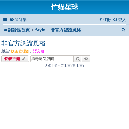
竹貓星球
問答集
註冊
登入
討論區首頁
Style
非官方認證風格
非官方認證風格
版主:
版主管理群
譯文組
、
搜尋
進階搜尋
發表主題
1
1
3 個主題 • 第
頁 (共
頁)