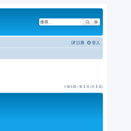
搜尋
進階搜尋
註冊
登入
1
1
3 個主題 • 第
頁 (共
頁)