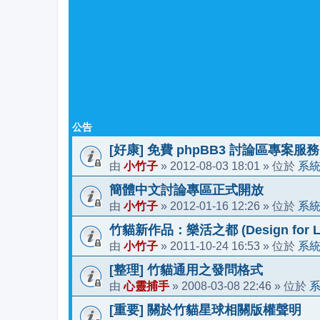
公告
[好康] 免費 phpBB3 討論區專案服務
小竹子
2012-08-03 18:01
系
由
»
» 位於
簡體中文討論專區正式開放
小竹子
2012-01-16 12:26
系
由
»
» 位於
竹貓新作品：樂活之都 (Design for Li
小竹子
2011-10-24 16:53
系
由
»
» 位於
[整理] 竹貓通用之發問格式
心靈捕手
2008-03-08 22:46
由
»
» 位於
[重要] 關於竹貓星球相關版權聲明