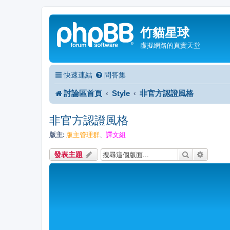
竹貓星球
虛擬網路的真實天堂
快速連結
問答集
討論區首頁
Style
非官方認證風格
非官方認證風格
版主:
版主管理群
譯文組
、
搜尋
進階搜
發表主題