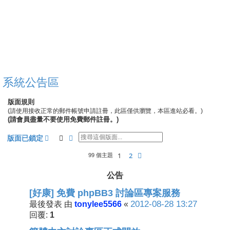
系統公告區
版面規則
(請使用接收正常的郵件帳號申請註冊，此區僅供瀏覽，本區進站必看。)
(請會員盡量不要使用免費郵件註冊。)
搜尋
進階搜尋
版面已鎖定
1
2
下一頁
99 個主題
公告
[好康] 免費 phpBB3 討論區專案服務
tonylee5566
2012-08-28 13:27
最後發表 由
«
1
回覆: