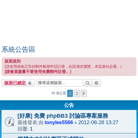
系統公告區
版面規則
(請使用接收正常的郵件帳號申請註冊，此區僅供瀏覽，本區進站必看。)
(請會員盡量不要使用免費郵件註冊。)
搜尋
進階搜尋
版面已鎖定
1
2
下一頁
99 個主題
公告
[好康] 免費 phpBB3 討論區專案服務
tonylee5566
2012-08-28 13:27
最後發表 由
«
1
回覆: