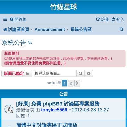
竹貓星球
問答集
註冊
登入
討論區首頁
Announcement
系統公告區
系統公告區
版面規則
(請使用接收正常的郵件帳號申請註冊，此區僅供瀏覽，本區進站必看。)
(請會員盡量不要使用免費郵件註冊。)
搜尋
進階搜尋
版面已鎖定
1
2
下一頁
99 個主題
公告
[好康] 免費 phpBB3 討論區專案服務
tonylee5566
2012-08-28 13:27
最後發表 由
«
1
回覆:
簡體中文討論專區正式開放