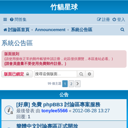
竹貓星球
問答集
註冊
登入
討論區首頁
Announcement
系統公告區
系統公告區
版面規則
(請使用接收正常的郵件帳號申請註冊，此區僅供瀏覽，本區進站必看。)
(請會員盡量不要使用免費郵件註冊。)
搜尋
進階搜尋
版面已鎖定
1
2
下一頁
99 個主題
公告
[好康] 免費 phpBB3 討論區專案服務
tonylee5566
2012-08-28 13:27
最後發表 由
«
1
回覆:
簡體中文討論專區正式開放