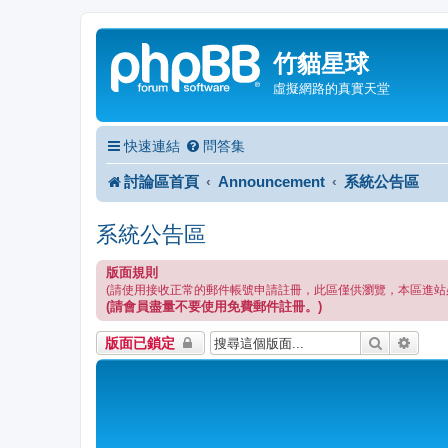
竹貓星球
虛擬網路的真實天堂
快速連結
問答集
討論區首頁
Announcement
系統公告區
系統公告區
版面規則
(請使用接收正常的郵件帳號申請註冊，此區僅供瀏覽，本區進站
(請會員盡量不要使用免費郵件註冊。)
搜尋
進階
版面已鎖定