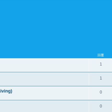
回覆
1
1
ving)
0
0