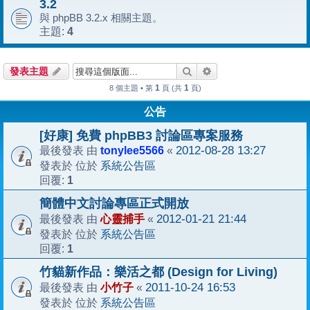
3.2
與 phpBB 3.2.x 相關主題。
4
主題:
搜尋
進階搜尋
發表主題
1
1
8 個主題 • 第
頁 (共
頁)
公告
[好康] 免費 phpBB3 討論區專案服務
tonylee5566
2012-08-28 13:27
最後發表 由
«
系統公告區
發表於 位於
1
回覆:
簡體中文討論專區正式開放
心靈捕手
2012-01-21 21:44
最後發表 由
«
系統公告區
發表於 位於
1
回覆:
竹貓新作品：樂活之都 (Design for Living)
小竹子
2011-10-24 16:53
最後發表 由
«
系統公告區
發表於 位於