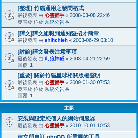
[整理] 竹貓通用之發問格式
心靈捕手
2008-03-08 22:46
最後發表 由
«
系統公告區
發表於 位於
[譯文]譯文組報到通知暨招才簡章
shihchieh
2003-06-29 03:10
最後發表 由
«
[討論]譯文發表注意事項
幻狼神威
2003-04-21 22:59
最後發表 由
«
1
回覆:
[重要] 關於竹貓星球相關版權聲明
心靈捕手
2009-01-30 07:53
最後發表 由
«
系統公告區
發表於 位於
1
回覆:
主題
安裝與設定您個人的網站伺服器
心靈捕手
2010-10-01 10:53
最後發表 由
«
建立與自訂 phpBB 所需要的工具