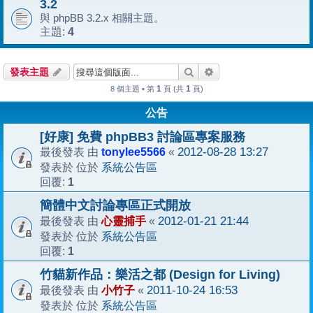
3.2
與 phpBB 3.2.x 相關主題。
4
主題:
搜尋
進階搜尋
發表主題
1
1
8 個主題 • 第
頁 (共
頁)
公告
[好康] 免費 phpBB3 討論區專案服務
tonylee5566
2012-08-28 13:27
最後發表 由
«
系統公告區
發表於 位於
1
回覆:
簡體中文討論專區正式開放
心靈捕手
2012-01-21 21:44
最後發表 由
«
系統公告區
發表於 位於
1
回覆:
竹貓新作品：樂活之都 (Design for Living)
小竹子
2011-10-24 16:53
最後發表 由
«
系統公告區
發表於 位於