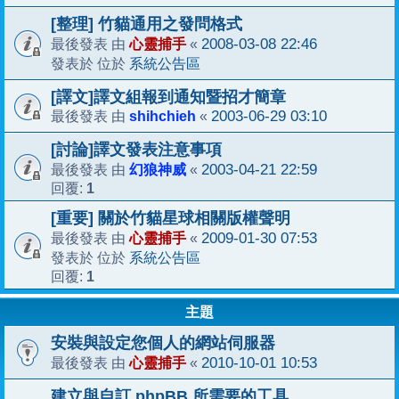
[整理] 竹貓通用之發問格式
心靈捕手
2008-03-08 22:46
最後發表 由
«
系統公告區
發表於 位於
[譯文]譯文組報到通知暨招才簡章
shihchieh
2003-06-29 03:10
最後發表 由
«
[討論]譯文發表注意事項
幻狼神威
2003-04-21 22:59
最後發表 由
«
1
回覆:
[重要] 關於竹貓星球相關版權聲明
心靈捕手
2009-01-30 07:53
最後發表 由
«
系統公告區
發表於 位於
1
回覆:
主題
安裝與設定您個人的網站伺服器
心靈捕手
2010-10-01 10:53
最後發表 由
«
建立與自訂 phpBB 所需要的工具