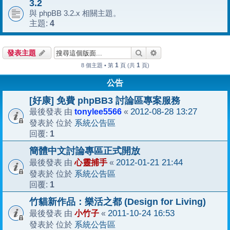
3.2
與 phpBB 3.2.x 相關主題。
4
主題:
搜尋
進階搜尋
發表主題
1
1
8 個主題 • 第
頁 (共
頁)
公告
[好康] 免費 phpBB3 討論區專案服務
tonylee5566
2012-08-28 13:27
最後發表 由
«
系統公告區
發表於 位於
1
回覆:
簡體中文討論專區正式開放
心靈捕手
2012-01-21 21:44
最後發表 由
«
系統公告區
發表於 位於
1
回覆:
竹貓新作品：樂活之都 (Design for Living)
小竹子
2011-10-24 16:53
最後發表 由
«
系統公告區
發表於 位於