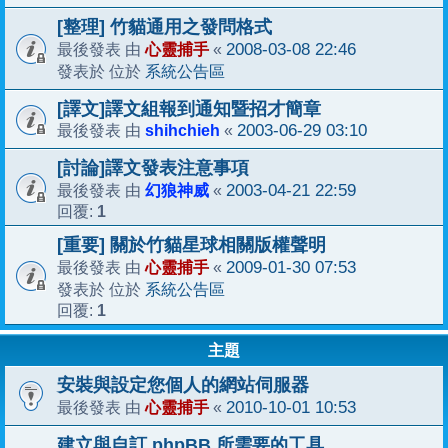
[整理] 竹貓通用之發問格式
心靈捕手
2008-03-08 22:46
最後發表 由
«
系統公告區
發表於 位於
[譯文]譯文組報到通知暨招才簡章
shihchieh
2003-06-29 03:10
最後發表 由
«
[討論]譯文發表注意事項
幻狼神威
2003-04-21 22:59
最後發表 由
«
1
回覆:
[重要] 關於竹貓星球相關版權聲明
心靈捕手
2009-01-30 07:53
最後發表 由
«
系統公告區
發表於 位於
1
回覆:
主題
安裝與設定您個人的網站伺服器
心靈捕手
2010-10-01 10:53
最後發表 由
«
建立與自訂 phpBB 所需要的工具