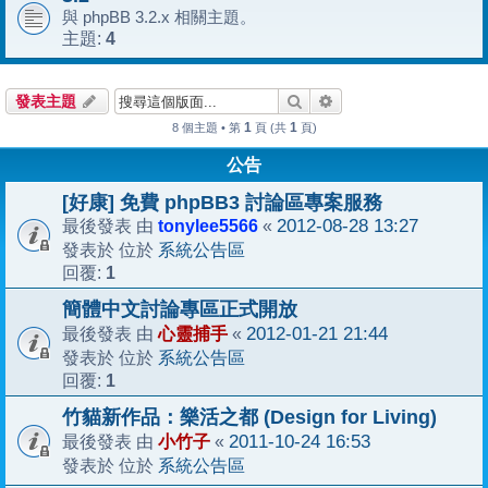
與 phpBB 3.2.x 相關主題。
4
主題:
搜尋
進階搜尋
發表主題
1
1
8 個主題 • 第
頁 (共
頁)
公告
[好康] 免費 phpBB3 討論區專案服務
tonylee5566
2012-08-28 13:27
最後發表 由
«
系統公告區
發表於 位於
1
回覆:
簡體中文討論專區正式開放
心靈捕手
2012-01-21 21:44
最後發表 由
«
系統公告區
發表於 位於
1
回覆:
竹貓新作品：樂活之都 (Design for Living)
小竹子
2011-10-24 16:53
最後發表 由
«
系統公告區
發表於 位於