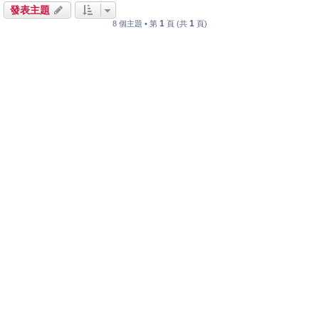
發表主題
1
1
8 個主題 • 第
頁 (共
頁)