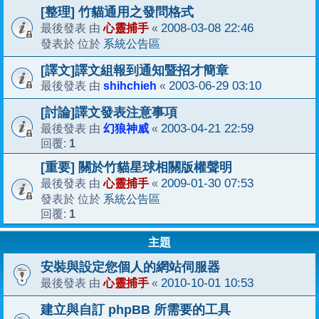
[整理] 竹貓通用之發問格式
心靈捕手
2008-03-08 22:46
最後發表 由
«
系統公告區
發表於 位於
[譯文]譯文組報到通知暨招才簡章
shihchieh
2003-06-29 03:10
最後發表 由
«
[討論]譯文發表注意事項
幻狼神威
2003-04-21 22:59
最後發表 由
«
1
回覆:
[重要] 關於竹貓星球相關版權聲明
心靈捕手
2009-01-30 07:53
最後發表 由
«
系統公告區
發表於 位於
1
回覆:
主題
安裝與設定您個人的網站伺服器
心靈捕手
2010-10-01 10:53
最後發表 由
«
建立與自訂 phpBB 所需要的工具