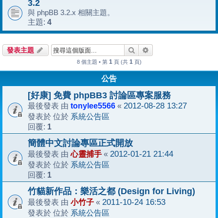
3.2
與 phpBB 3.2.x 相關主題。
4
主題:
搜尋
進階搜尋
發表主題
1
1
8 個主題 • 第
頁 (共
頁)
公告
[好康] 免費 phpBB3 討論區專案服務
tonylee5566
2012-08-28 13:27
最後發表 由
«
系統公告區
發表於 位於
1
回覆:
簡體中文討論專區正式開放
心靈捕手
2012-01-21 21:44
最後發表 由
«
系統公告區
發表於 位於
1
回覆:
竹貓新作品：樂活之都 (Design for Living)
小竹子
2011-10-24 16:53
最後發表 由
«
系統公告區
發表於 位於