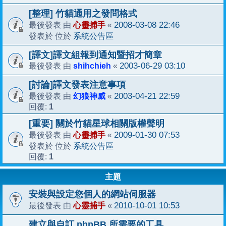
[整理] 竹貓通用之發問格式
心靈捕手
2008-03-08 22:46
最後發表 由
«
系統公告區
發表於 位於
[譯文]譯文組報到通知暨招才簡章
shihchieh
2003-06-29 03:10
最後發表 由
«
[討論]譯文發表注意事項
幻狼神威
2003-04-21 22:59
最後發表 由
«
1
回覆:
[重要] 關於竹貓星球相關版權聲明
心靈捕手
2009-01-30 07:53
最後發表 由
«
系統公告區
發表於 位於
1
回覆:
主題
安裝與設定您個人的網站伺服器
心靈捕手
2010-10-01 10:53
最後發表 由
«
建立與自訂 phpBB 所需要的工具