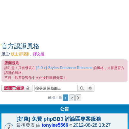
官方認證風格
版主:
版主管理群
譯文組
、
版面規則
[2.0.x] Styles Database Releases
請注意！只有發表在
的風格，才算是官方
認證的風格。
不過，歡迎您製作中文化按鈕圖檔分享！
搜尋
進階搜尋
版面已鎖定
1
2
下一頁
96 個主題
公告
[好康] 免費 phpBB3 討論區專案服務
tonylee5566
2012-08-28 13:27
最後發表 由
«