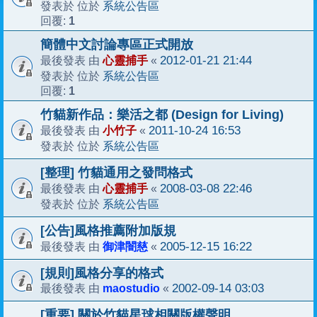
系統公告區
發表於 位於
1
回覆:
簡體中文討論專區正式開放
心靈捕手
2012-01-21 21:44
最後發表 由
«
系統公告區
發表於 位於
1
回覆:
竹貓新作品：樂活之都 (Design for Living)
小竹子
2011-10-24 16:53
最後發表 由
«
系統公告區
發表於 位於
[整理] 竹貓通用之發問格式
心靈捕手
2008-03-08 22:46
最後發表 由
«
系統公告區
發表於 位於
[公告]風格推薦附加版規
御津闇慈
2005-12-15 16:22
最後發表 由
«
[規則]風格分享的格式
maostudio
2002-09-14 03:03
最後發表 由
«
[重要] 關於竹貓星球相關版權聲明