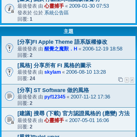
心靈捕手
2009-01-30 07:53
最後發表 由
«
系統公告區
發表於 位於
1
回覆:
主題
[分享]FI Apple Theme 語系版權修改
醒覺之魔獸．H
2006-12-19 18:58
最後發表 由
«
2
回覆:
[風格] 分享所有 FI 風格的圖示
skylam
2006-08-10 13:28
最後發表 由
«
24
回覆:
1
2
[分享] ST Software 做的風格
pyf12345
2007-11-12 17:36
最後發表 由
«
2
回覆:
[建議] 搜尋 (下載) 官方認證風格的 (應變) 方法
心靈捕手
2007-05-01 16:06
最後發表 由
«
2
回覆: