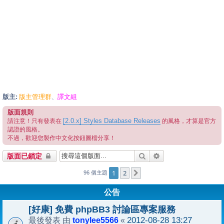
版主:
版主管理群
譯文組
、
版面規則
[2.0.x] Styles Database Releases
請注意！只有發表在
的風格，才算是官方
認證的風格。
不過，歡迎您製作中文化按鈕圖檔分享！
搜尋
進階搜尋
版面已鎖定
1
2
下一頁
96 個主題
公告
[好康] 免費 phpBB3 討論區專案服務
tonylee5566
2012-08-28 13:27
最後發表 由
«