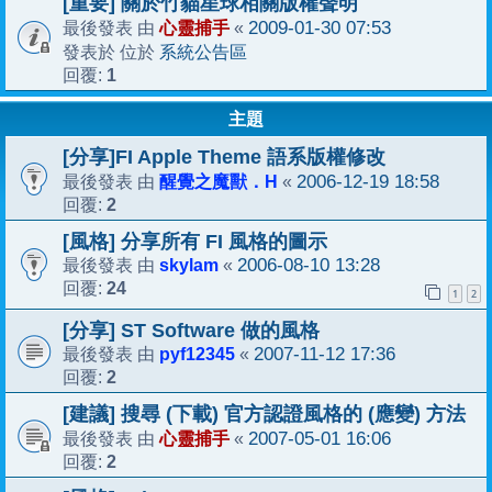
[重要] 關於竹貓星球相關版權聲明
心靈捕手
2009-01-30 07:53
最後發表 由
«
系統公告區
發表於 位於
1
回覆:
主題
[分享]FI Apple Theme 語系版權修改
醒覺之魔獸．H
2006-12-19 18:58
最後發表 由
«
2
回覆:
[風格] 分享所有 FI 風格的圖示
skylam
2006-08-10 13:28
最後發表 由
«
24
回覆:
1
2
[分享] ST Software 做的風格
pyf12345
2007-11-12 17:36
最後發表 由
«
2
回覆:
[建議] 搜尋 (下載) 官方認證風格的 (應變) 方法
心靈捕手
2007-05-01 16:06
最後發表 由
«
2
回覆: