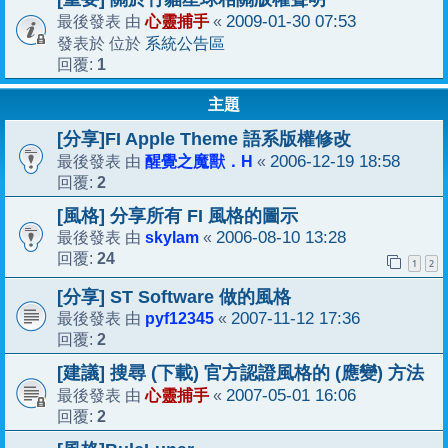
心靈捕手
2009-01-30 07:53
最後發表 由
«
系統公告區
發表於 位於
1
回覆:
主題
[分享]FI Apple Theme 語系版權修改
醒覺之魔獸．H
2006-12-19 18:58
最後發表 由
«
2
回覆:
[風格] 分享所有 FI 風格的圖示
skylam
2006-08-10 13:28
最後發表 由
«
24
回覆:
1
2
[分享] ST Software 做的風格
pyf12345
2007-11-12 17:36
最後發表 由
«
2
回覆:
[建議] 搜尋 (下載) 官方認證風格的 (應變) 方法
心靈捕手
2007-05-01 16:06
最後發表 由
«
2
回覆: