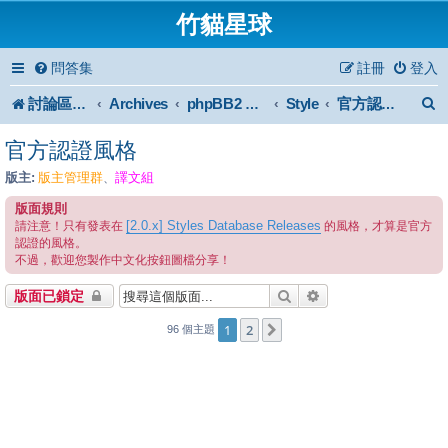
竹貓星球
問答集
註冊
登入
討論區首頁
Archives
Style
phpBB2 Forum Archive
官方認證風格
官方認證風格
版主:
版主管理群
譯文組
、
版面規則
[2.0.x] Styles Database Releases
請注意！只有發表在
的風格，才算是官方
認證的風格。
不過，歡迎您製作中文化按鈕圖檔分享！
搜尋
進階搜尋
版面已鎖定
1
2
下一頁
96 個主題