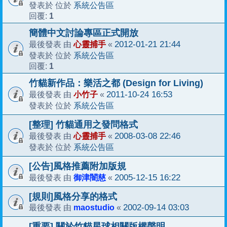
系統公告區
發表於 位於
1
回覆:
簡體中文討論專區正式開放
心靈捕手
2012-01-21 21:44
最後發表 由
«
系統公告區
發表於 位於
1
回覆:
竹貓新作品：樂活之都 (Design for Living)
小竹子
2011-10-24 16:53
最後發表 由
«
系統公告區
發表於 位於
[整理] 竹貓通用之發問格式
心靈捕手
2008-03-08 22:46
最後發表 由
«
系統公告區
發表於 位於
[公告]風格推薦附加版規
御津闇慈
2005-12-15 16:22
最後發表 由
«
[規則]風格分享的格式
maostudio
2002-09-14 03:03
最後發表 由
«
[重要] 關於竹貓星球相關版權聲明