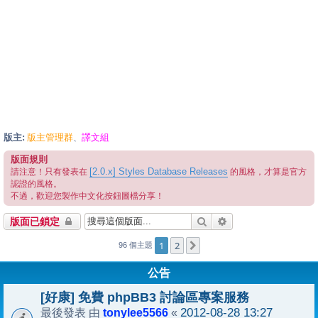
版主:
版主管理群
譯文組
、
版面規則
[2.0.x] Styles Database Releases
請注意！只有發表在
的風格，才算是官方
認證的風格。
不過，歡迎您製作中文化按鈕圖檔分享！
搜尋
進階搜尋
版面已鎖定
1
2
下一頁
96 個主題
公告
[好康] 免費 phpBB3 討論區專案服務
tonylee5566
2012-08-28 13:27
最後發表 由
«