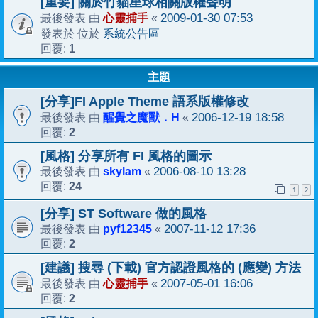
[重要] 關於竹貓星球相關版權聲明
心靈捕手
2009-01-30 07:53
最後發表 由
«
系統公告區
發表於 位於
1
回覆:
主題
[分享]FI Apple Theme 語系版權修改
醒覺之魔獸．H
2006-12-19 18:58
最後發表 由
«
2
回覆:
[風格] 分享所有 FI 風格的圖示
skylam
2006-08-10 13:28
最後發表 由
«
24
回覆:
1
2
[分享] ST Software 做的風格
pyf12345
2007-11-12 17:36
最後發表 由
«
2
回覆:
[建議] 搜尋 (下載) 官方認證風格的 (應變) 方法
心靈捕手
2007-05-01 16:06
最後發表 由
«
2
回覆: