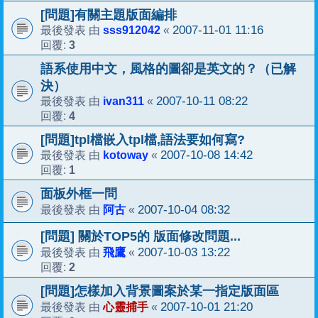
[問題]有關主題版面編排
sss912042
2007-11-01 11:16
最後發表 由
«
3
回覆:
語系使用中文，風格的圖卻是英文的？（已解
決）
ivan311
2007-10-11 08:22
最後發表 由
«
4
回覆:
[問題]tpl檔嵌入tpl檔,語法要如何寫?
kotoway
2007-10-08 14:42
最後發表 由
«
1
回覆:
面板外框一問
阿古
2007-10-04 08:32
最後發表 由
«
[問題] 關於TOP5的 版面修改問題...
飛鷹
2007-10-03 13:22
最後發表 由
«
2
回覆:
[問題]怎樣加入背景圖案於某一指定版面區
心靈捕手
2007-10-01 21:20
最後發表 由
«