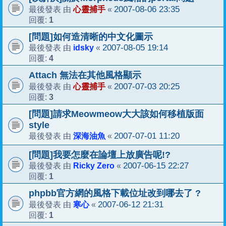
心靈捕手
2007-08-06 23:35
最後發表 由
«
1
回覆:
[問題]如何造清晰的中文化圖示
idsky
2007-08-05 19:14
最後發表 由
«
4
回覆:
Attach 無法在其他風格顯示
心靈捕手
2007-07-03 20:25
最後發表 由
«
3
回覆:
[問題]請求Meowmeow大大該如何移植版面
style
深海油魚
2007-07-01 11:20
最後發表 由
«
[問題]我要怎麼在論壇上放廣告呢!?
Ricky Zero
2007-06-15 22:27
最後發表 由
«
1
回覆:
phpbb官方網的風格下載位址改到哪去了 ?
寒心
2007-06-12 21:31
最後發表 由
«
1
回覆: