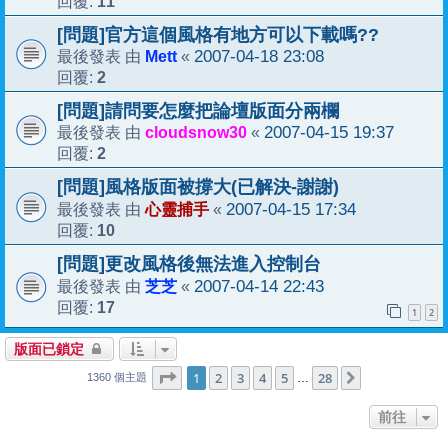
11
回覆:
[問題]官方這個風格有地方可以下載嗎??
Mett
2007-04-18 23:08
最後發表 由
«
2
回覆:
[問題]請問要怎麼把論壇版面分兩欄
cloudsnow30
2007-04-15 19:37
最後發表 由
«
2
回覆:
[問題]風格版面被撐大(已解決-謝謝)
心靈捕手
2007-04-15 17:34
最後發表 由
«
10
回覆:
[問題]更改風格後無法進入控制台
芝芝
2007-04-14 22:43
最後發表 由
«
17
回覆:
1
2
版面已鎖定
1
28
第
1
頁 (共
2
3
4
頁)
5
28
下一頁
…
1360 個主題
前往