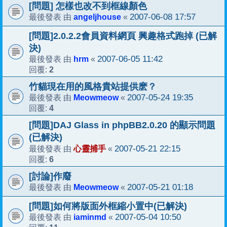
[問題] 怎樣也改不到框線顏色
angeljhouse
2007-06-08 17:57
最後發表 由
«
[問題]2.0.2.2會員資料網頁 興趣格式跑掉 (已解
決)
hrm
2007-06-05 11:42
最後發表 由
«
2
回覆:
竹貓現在用的風格貴站提供麽？
Meowmeow
2007-05-24 19:35
最後發表 由
«
4
回覆:
[問題]DAJ Glass in phpBB2.0.20 的顯示問題
(已解決)
心靈捕手
2007-05-21 22:15
最後發表 由
«
6
回覆:
[討論]作廢
Meowmeow
2007-05-21 01:18
最後發表 由
«
[問題]如何將版面外框縮小置中(已解決)
iaminmd
2007-05-04 10:50
最後發表 由
«