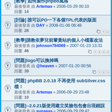
[教學] 如何製作phpbb風格
Artemas
2008-03-29 00:10
最後發表 由
«
14
回覆:
[討論] 誰可以PO一下各個TPL代表的版面
DAY
2008-01-06 06:48
最後發表 由
«
28
回覆:
1
2
[教學]請教依夢兒前輩貴站的個人小檔案改法
johnson784069
2007-01-23 13:31
最後發表 由
«
46
回覆:
1
2
3
4
[問題]logo可以換掉嗎
@heaven
2007-01-20 00:56
最後發表 由
«
39
回覆:
1
2
3
[問題] phpBB 2.0.18 不再使用 subSilver.css
檔！
Artemas
2006-09-29 23:48
最後發表 由
«
10
回覆:
[問題]--2.0.21版使用建立笑臉包包會出現錯誤
sunseas
2006-09-29 09:42
最後發表 由
«