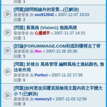
1
回覆:
[問題]請問框線外的背景...(已解決)
sss912042
2007-12-07 19:03
最後發表 由
«
2
回覆:
[問題] 新風格 (Vision1) 無跑馬燈
心靈捕手
2007-11-27 14:15
最後發表 由
«
1
回覆:
[討論]FORUMIMAGE.COM到底到哪裡去了呀
Mac
2007-11-26 20:38
最後發表 由
«
5
回覆:
[問題] 於後台 風格管理 編輯風格之連結顏色, 無
法有作用
Perfect
2007-11-22 17:39
最後發表 由
«
6
回覆:
[問題]如何更改回覆頁面檢視主題內容之字體大
小？(已解決)
memory3
2007-11-03 12:59
最後發表 由
«
8
回覆: