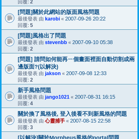
2
回覆:
[問題]關於此網站的版面風格問題
karobi
2007-09-26 20:22
最後發表 由
«
5
回覆:
[問題]風格出了問題
stevenbb
2007-09-10 05:38
最後發表 由
«
2
回覆:
[問題] 請問如何能再ㄧ個畫面裡面自動切割成兩
邊版面?(以解決)
jakson
2007-09-08 12:33
最後發表 由
«
2
回覆:
新手風格問題
jango1021
2007-08-31 16:15
最後發表 由
«
4
回覆:
關於換了風格後, 登入後看不到新風格的問題
心靈捕手
2007-08-15 22:58
最後發表 由
«
3
回覆:
[以解決]關於Morpheus風格的portal問題