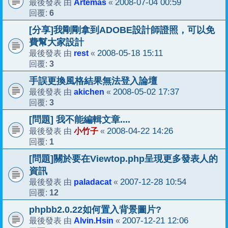
Artemas
2008-07-04 00:59
最後發表 由
«
6
回覆:
[分享]我剛剛拿到ADOBE設計師證照，可以免
費幫大家設計
rest
2008-05-18 15:11
最後發表 由
«
3
回覆:
手誤更換風格結果無法登入論壇
akichen
2008-05-02 17:37
最後發表 由
«
3
回覆:
[問題] 我不能編輯文章....
小竹子
2008-04-22 14:26
最後發表 由
«
1
回覆:
[問題]關於要在Viewtop.php呈現更多發表人的
資訊
paladacat
2007-12-28 10:54
最後發表 由
«
12
回覆:
phpbb2.0.22如何置入背景圖片?
Alvin.Hsin
2007-12-21 12:06
最後發表 由
«