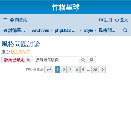
竹貓星球
問答集
註冊
登入
討論區首頁
Archives
Style
phpBB2 Forum Archive
風格問題討論
風格問題討論
版主:
版主管理群
搜尋
進階搜尋
版面已鎖定
1
28
第
1
頁 (共
2
3
4
頁)
5
28
下一頁
…
1360 個主題