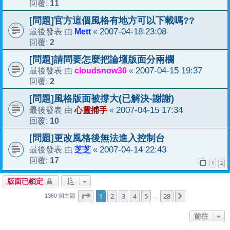
11
回覆:
[問題]官方這個風格有地方可以下載嗎??
Mett
2007-04-18 23:08
最後發表 由
«
2
回覆:
[問題]請問要怎麼把論壇版面分兩欄
cloudsnow30
2007-04-15 19:37
最後發表 由
«
2
回覆:
[問題]風格版面被撐大(已解決-謝謝)
心靈捕手
2007-04-15 17:34
最後發表 由
«
10
回覆:
[問題]更改風格後無法進入控制台
芝芝
2007-04-14 22:43
最後發表 由
«
17
回覆:
1
2
版面已鎖定
1
28
第
1
頁 (共
2
3
4
頁)
5
28
下一頁
…
1360 個主題
前往