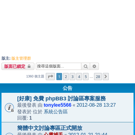
版主:
版主管理群
搜尋
進階搜尋
版面已鎖定
1
28
第
1
頁 (共
2
3
4
頁)
5
28
下一頁
…
1360 個主題
公告
[好康] 免費 phpBB3 討論區專案服務
tonylee5566
2012-08-28 13:27
最後發表 由
«
系統公告區
發表於 位於
1
回覆:
簡體中文討論專區正式開放
心靈捕手
2012-01-21 21:44
最後發表 由
«