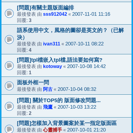
[問題]有關主題版面編排
sss912042
2007-11-01 11:16
最後發表 由
«
3
回覆:
語系使用中文，風格的圖卻是英文的？（已解
決）
ivan311
2007-10-11 08:22
最後發表 由
«
4
回覆:
[問題]tpl檔嵌入tpl檔,語法要如何寫?
kotoway
2007-10-08 14:42
最後發表 由
«
1
回覆:
面板外框一問
阿古
2007-10-04 08:32
最後發表 由
«
[問題] 關於TOP5的 版面修改問題...
飛鷹
2007-10-03 13:22
最後發表 由
«
2
回覆:
[問題]怎樣加入背景圖案於某一指定版面區
心靈捕手
2007-10-01 21:20
最後發表 由
«