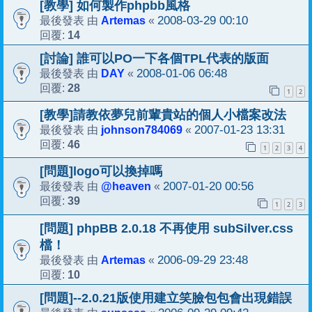
[教學] 如何製作phpbb風格
Artemas
2008-03-29 00:10
最後發表 由
«
14
回覆:
[討論] 誰可以PO一下各個TPL代表的版面
DAY
2008-01-06 06:48
最後發表 由
«
28
回覆:
1
2
[教學]請教依夢兒前輩貴站的個人小檔案改法
johnson784069
2007-01-23 13:31
最後發表 由
«
46
回覆:
1
2
3
4
[問題]logo可以換掉嗎
@heaven
2007-01-20 00:56
最後發表 由
«
39
回覆:
1
2
3
[問題] phpBB 2.0.18 不再使用 subSilver.css
檔！
Artemas
2006-09-29 23:48
最後發表 由
«
10
回覆:
[問題]--2.0.21版使用建立笑臉包包會出現錯誤