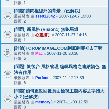
1
回覆:
[問題]請問框線外的背景...(已解決)
sss912042
2007-12-07 19:03
最後發表 由
«
2
回覆:
[問題] 新風格 (Vision1) 無跑馬燈
心靈捕手
2007-11-27 14:15
最後發表 由
«
1
回覆:
[討論]FORUMIMAGE.COM到底到哪裡去了呀
Mac
2007-11-26 20:38
最後發表 由
«
5
回覆:
[問題] 於後台 風格管理 編輯風格之連結顏色, 無
法有作用
Perfect
2007-11-22 17:39
最後發表 由
«
6
回覆:
[問題]如何更改回覆頁面檢視主題內容之字體大
小？(已解決)
memory3
2007-11-03 12:59
最後發表 由
«
8
回覆: