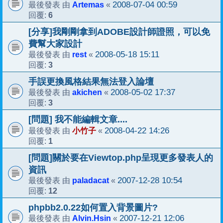
Artemas
2008-07-04 00:59
最後發表 由
«
6
回覆:
[分享]我剛剛拿到ADOBE設計師證照，可以免
費幫大家設計
rest
2008-05-18 15:11
最後發表 由
«
3
回覆:
手誤更換風格結果無法登入論壇
akichen
2008-05-02 17:37
最後發表 由
«
3
回覆:
[問題] 我不能編輯文章....
小竹子
2008-04-22 14:26
最後發表 由
«
1
回覆:
[問題]關於要在Viewtop.php呈現更多發表人的
資訊
paladacat
2007-12-28 10:54
最後發表 由
«
12
回覆:
phpbb2.0.22如何置入背景圖片?
Alvin.Hsin
2007-12-21 12:06
最後發表 由
«