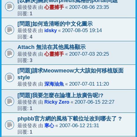
[以解決]關於Morpheus風格的portal問題
心靈捕手
2007-08-06 23:35
最後發表 由
«
1
回覆:
[問題]如何造清晰的中文化圖示
idsky
2007-08-05 19:14
最後發表 由
«
4
回覆:
Attach 無法在其他風格顯示
心靈捕手
2007-07-03 20:25
最後發表 由
«
3
回覆:
[問題]請求Meowmeow大大該如何移植版面
style
深海油魚
2007-07-01 11:20
最後發表 由
«
[問題]我要怎麼在論壇上放廣告呢!?
Ricky Zero
2007-06-15 22:27
最後發表 由
«
1
回覆:
phpbb官方網的風格下載位址改到哪去了 ?
寒心
2007-06-12 21:31
最後發表 由
«
1
回覆: