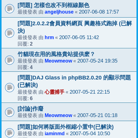
[問題] 怎樣也改不到框線顏色
angeljhouse
2007-06-08 17:57
最後發表 由
«
[問題]2.0.2.2會員資料網頁 興趣格式跑掉 (已解
決)
hrm
2007-06-05 11:42
最後發表 由
«
2
回覆:
竹貓現在用的風格貴站提供麽？
Meowmeow
2007-05-24 19:35
最後發表 由
«
4
回覆:
[問題]DAJ Glass in phpBB2.0.20 的顯示問題
(已解決)
心靈捕手
2007-05-21 22:15
最後發表 由
«
6
回覆:
[討論]作廢
Meowmeow
2007-05-21 01:18
最後發表 由
«
[問題]如何將版面外框縮小置中(已解決)
iaminmd
2007-05-04 10:50
最後發表 由
«