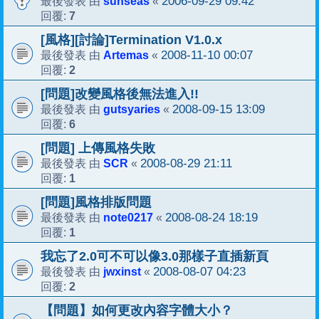
sunseas
2006-09-29 09:42
最後發表 由
«
7
回覆:
[風格][討論]Termination V1.0.x
Artemas
2008-11-10 00:07
最後發表 由
«
2
回覆:
[問題]改變風格後無法進入!!
gutsyaries
2008-09-15 13:09
最後發表 由
«
6
回覆:
[問題] 上傳風格失敗
SCR
2008-08-29 21:11
最後發表 由
«
1
回覆:
[問題]風格排版問題
note0217
2008-08-24 18:19
最後發表 由
«
1
回覆:
我忘了2.0可不可以像3.0那樣子直插新頁
jwxinst
2008-08-07 04:23
最後發表 由
«
2
回覆:
【問題】如何更改內容字體大小？