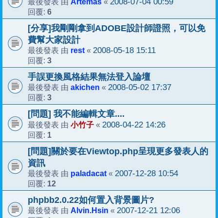
Artemas
2008-07-04 00:59
最後發表 由
«
6
回覆:
[分享]我剛剛拿到ADOBE設計師證照，可以免
費幫大家設計
rest
2008-05-18 15:11
最後發表 由
«
3
回覆:
手誤更換風格結果無法登入論壇
akichen
2008-05-02 17:37
最後發表 由
«
3
回覆:
[問題] 我不能編輯文章....
小竹子
2008-04-22 14:26
最後發表 由
«
1
回覆:
[問題]關於要在Viewtop.php呈現更多發表人的
資訊
paladacat
2007-12-28 10:54
最後發表 由
«
12
回覆:
phpbb2.0.22如何置入背景圖片?
Alvin.Hsin
2007-12-21 12:06
最後發表 由
«