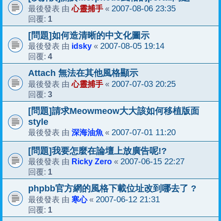
心靈捕手
2007-08-06 23:35
最後發表 由
«
1
回覆:
[問題]如何造清晰的中文化圖示
idsky
2007-08-05 19:14
最後發表 由
«
4
回覆:
Attach 無法在其他風格顯示
心靈捕手
2007-07-03 20:25
最後發表 由
«
3
回覆:
[問題]請求Meowmeow大大該如何移植版面
style
深海油魚
2007-07-01 11:20
最後發表 由
«
[問題]我要怎麼在論壇上放廣告呢!?
Ricky Zero
2007-06-15 22:27
最後發表 由
«
1
回覆:
phpbb官方網的風格下載位址改到哪去了 ?
寒心
2007-06-12 21:31
最後發表 由
«
1
回覆: