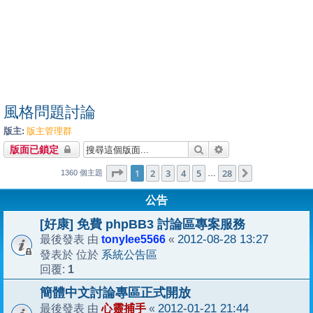
風格問題討論
版主:
版主管理群
搜尋
進階搜尋
版面已鎖定
1
28
第
1
頁 (共
2
3
4
頁)
5
28
下一頁
…
1360 個主題
公告
[好康] 免費 phpBB3 討論區專案服務
tonylee5566
2012-08-28 13:27
最後發表 由
«
系統公告區
發表於 位於
1
回覆:
簡體中文討論專區正式開放
心靈捕手
2012-01-21 21:44
最後發表 由
«