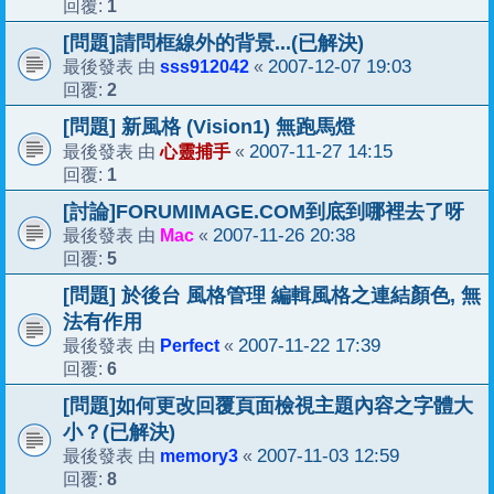
1
回覆:
[問題]請問框線外的背景...(已解決)
sss912042
2007-12-07 19:03
最後發表 由
«
2
回覆:
[問題] 新風格 (Vision1) 無跑馬燈
心靈捕手
2007-11-27 14:15
最後發表 由
«
1
回覆:
[討論]FORUMIMAGE.COM到底到哪裡去了呀
Mac
2007-11-26 20:38
最後發表 由
«
5
回覆:
[問題] 於後台 風格管理 編輯風格之連結顏色, 無
法有作用
Perfect
2007-11-22 17:39
最後發表 由
«
6
回覆:
[問題]如何更改回覆頁面檢視主題內容之字體大
小？(已解決)
memory3
2007-11-03 12:59
最後發表 由
«
8
回覆: