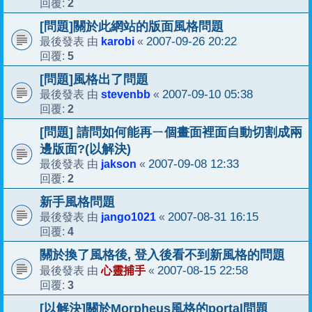
2
回覆:
[問題]關於此網站的版面風格問題
karobi
2007-09-26 20:22
最後發表 由
«
5
回覆:
[問題]風格出了問題
stevenbb
2007-09-10 05:38
最後發表 由
«
2
回覆:
[問題] 請問如何能再ㄧ個畫面裡面自動切割成兩
邊版面?(以解決)
jakson
2007-09-08 12:33
最後發表 由
«
2
回覆:
新手風格問題
jango1021
2007-08-31 16:15
最後發表 由
«
4
回覆:
關於換了風格後, 登入後看不到新風格的問題
心靈捕手
2007-08-15 22:58
最後發表 由
«
3
回覆:
[以解決]關於Morpheus風格的portal問題