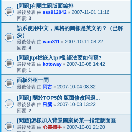
[問題]有關主題版面編排
sss912042
2007-11-01 11:16
最後發表 由
«
3
回覆:
語系使用中文，風格的圖卻是英文的？（已解
決）
ivan311
2007-10-11 08:22
最後發表 由
«
4
回覆:
[問題]tpl檔嵌入tpl檔,語法要如何寫?
kotoway
2007-10-08 14:42
最後發表 由
«
1
回覆:
面板外框一問
阿古
2007-10-04 08:32
最後發表 由
«
[問題] 關於TOP5的 版面修改問題...
飛鷹
2007-10-03 13:22
最後發表 由
«
2
回覆:
[問題]怎樣加入背景圖案於某一指定版面區
心靈捕手
2007-10-01 21:20
最後發表 由
«