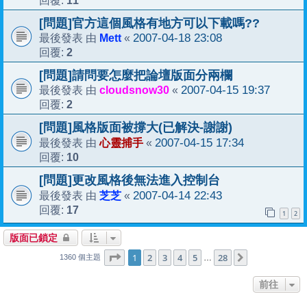
回覆:
[問題]官方這個風格有地方可以下載嗎??
Mett
2007-04-18 23:08
最後發表 由
«
2
回覆:
[問題]請問要怎麼把論壇版面分兩欄
cloudsnow30
2007-04-15 19:37
最後發表 由
«
2
回覆:
[問題]風格版面被撐大(已解決-謝謝)
心靈捕手
2007-04-15 17:34
最後發表 由
«
10
回覆:
[問題]更改風格後無法進入控制台
芝芝
2007-04-14 22:43
最後發表 由
«
17
回覆:
1
2
版面已鎖定
1
28
第
1
頁 (共
2
3
4
頁)
5
28
下一頁
…
1360 個主題
前往