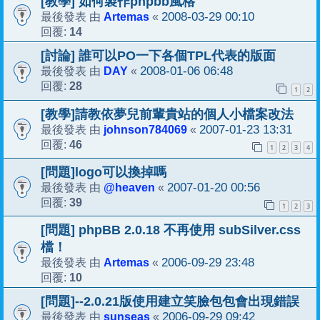
[教學] 如何製作phpbb風格
Artemas
2008-03-29 00:10
最後發表 由
«
14
回覆:
[討論] 誰可以PO一下各個TPL代表的版面
DAY
2008-01-06 06:48
最後發表 由
«
28
回覆:
1
2
[教學]請教依夢兒前輩貴站的個人小檔案改法
johnson784069
2007-01-23 13:31
最後發表 由
«
46
回覆:
1
2
3
4
[問題]logo可以換掉嗎
@heaven
2007-01-20 00:56
最後發表 由
«
39
回覆:
1
2
3
[問題] phpBB 2.0.18 不再使用 subSilver.css
檔！
Artemas
2006-09-29 23:48
最後發表 由
«
10
回覆:
[問題]--2.0.21版使用建立笑臉包包會出現錯誤
sunseas
2006-09-29 09:42
最後發表 由
«