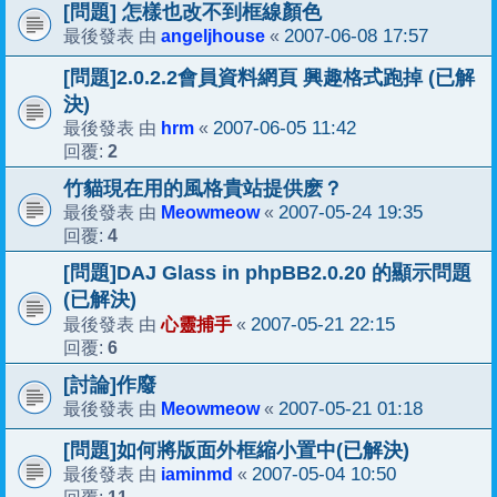
[問題] 怎樣也改不到框線顏色
angeljhouse
2007-06-08 17:57
最後發表 由
«
[問題]2.0.2.2會員資料網頁 興趣格式跑掉 (已解
決)
hrm
2007-06-05 11:42
最後發表 由
«
2
回覆:
竹貓現在用的風格貴站提供麽？
Meowmeow
2007-05-24 19:35
最後發表 由
«
4
回覆:
[問題]DAJ Glass in phpBB2.0.20 的顯示問題
(已解決)
心靈捕手
2007-05-21 22:15
最後發表 由
«
6
回覆:
[討論]作廢
Meowmeow
2007-05-21 01:18
最後發表 由
«
[問題]如何將版面外框縮小置中(已解決)
iaminmd
2007-05-04 10:50
最後發表 由
«
11