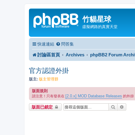
竹貓星球
虛擬網路的真實天堂
快速連結
問答集
討論區首頁
Archives
phpBB2 Forum Archi
官方認證外掛
版主:
版主管理群
版面規則
[2.0.x] MOD Database Releases
請注意！只有發表在
的外掛
搜尋
進階
版面已鎖定