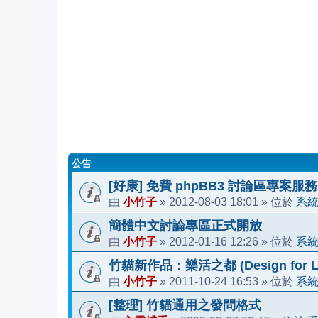
公告
[好康] 免費 phpBB3 討論區專案服務
小竹子
2012-08-03 18:01
系
由
»
» 位於
簡體中文討論專區正式開放
小竹子
2012-01-16 12:26
系
由
»
» 位於
竹貓新作品：樂活之都 (Design for Li
小竹子
2011-10-24 16:53
系
由
»
» 位於
[整理] 竹貓通用之發問格式