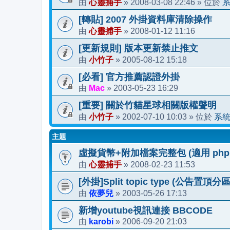
心靈捕手
2008-03-08 22:46
由
»
» 位於
[轉貼] 2007 外掛資料庫清除操作
心靈捕手
2008-01-12 11:16
由
»
[更新規則] 版本更新禁止推文
小竹子
2005-08-12 15:18
由
»
[必看] 官方推薦認證外掛
Mac
2003-05-23 16:29
由
»
[重要] 關於竹貓星球相關版權聲明
小竹子
2002-07-10 10:03
系
由
»
» 位於
主題
虛擬貨幣+附加檔案完整包 (適用 phpBB 
心靈捕手
2008-02-23 11:53
由
»
[外掛]Split topic type (公告置頂分區
依夢兒
2003-05-26 17:13
由
»
新增youtube視訊連接 BBCODE
karobi
2006-09-20 21:03
由
»