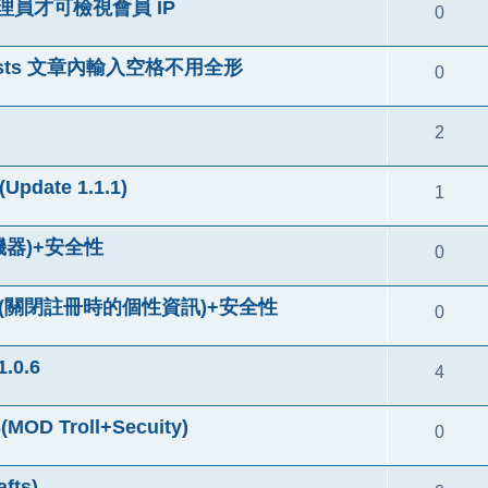
系統管理員才可檢視會員 IP
0
 in posts 文章內輸入空格不用全形
0
2
pdate 1.1.1)
1
冊機器)+安全性
0
sabled(關閉註冊時的個性資訊)+安全性
0
0.6
4
D Troll+Secuity)
0
fts)