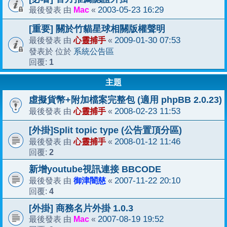
Mac
2003-05-23 16:29
最後發表 由
«
[重要] 關於竹貓星球相關版權聲明
心靈捕手
2009-01-30 07:53
最後發表 由
«
系統公告區
發表於 位於
1
回覆:
主題
虛擬貨幣+附加檔案完整包 (適用 phpBB 2.0.23)
心靈捕手
2008-02-23 11:53
最後發表 由
«
[外掛]Split topic type (公告置頂分區)
心靈捕手
2008-01-12 11:46
最後發表 由
«
2
回覆:
新增youtube視訊連接 BBCODE
御津闇慈
2007-11-22 20:10
最後發表 由
«
4
回覆:
[外掛] 商務名片外掛 1.0.3
Mac
2007-08-19 19:52
最後發表 由
«