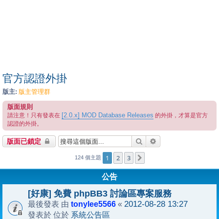
官方認證外掛
版主:
版主管理群
版面規則
[2.0.x] MOD Database Releases
請注意！只有發表在
的外掛，才算是官方
認證的外掛。
搜尋
進階搜尋
版面已鎖定
1
2
3
下一頁
124 個主題
公告
[好康] 免費 phpBB3 討論區專案服務
tonylee5566
2012-08-28 13:27
最後發表 由
«
系統公告區
發表於 位於