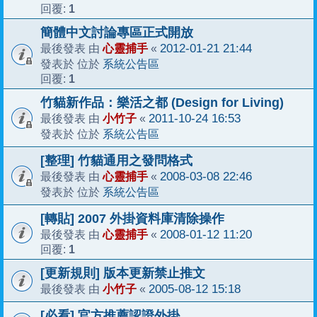
1
回覆:
簡體中文討論專區正式開放
心靈捕手
2012-01-21 21:44
最後發表 由
«
系統公告區
發表於 位於
1
回覆:
竹貓新作品：樂活之都 (Design for Living)
小竹子
2011-10-24 16:53
最後發表 由
«
系統公告區
發表於 位於
[整理] 竹貓通用之發問格式
心靈捕手
2008-03-08 22:46
最後發表 由
«
系統公告區
發表於 位於
[轉貼] 2007 外掛資料庫清除操作
心靈捕手
2008-01-12 11:20
最後發表 由
«
1
回覆:
[更新規則] 版本更新禁止推文
小竹子
2005-08-12 15:18
最後發表 由
«
[必看] 官方推薦認證外掛