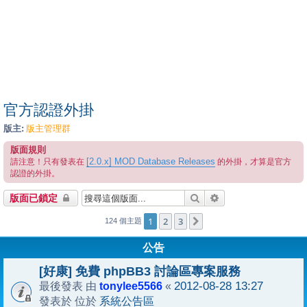
官方認證外掛
版主:
版主管理群
版面規則
[2.0.x] MOD Database Releases
請注意！只有發表在
的外掛，才算是官方
認證的外掛。
搜尋
進階搜尋
版面已鎖定
1
2
3
下一頁
124 個主題
公告
[好康] 免費 phpBB3 討論區專案服務
tonylee5566
2012-08-28 13:27
最後發表 由
«
系統公告區
發表於 位於