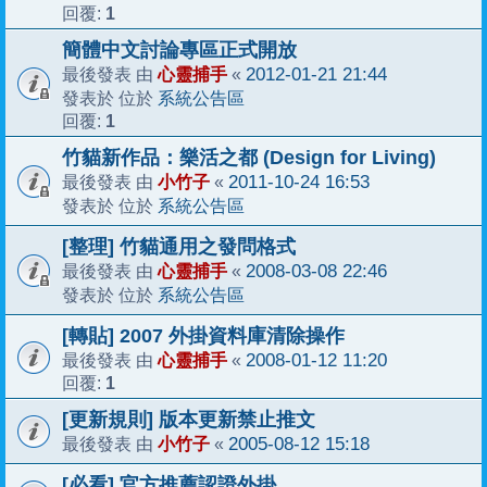
1
回覆:
簡體中文討論專區正式開放
心靈捕手
2012-01-21 21:44
最後發表 由
«
系統公告區
發表於 位於
1
回覆:
竹貓新作品：樂活之都 (Design for Living)
小竹子
2011-10-24 16:53
最後發表 由
«
系統公告區
發表於 位於
[整理] 竹貓通用之發問格式
心靈捕手
2008-03-08 22:46
最後發表 由
«
系統公告區
發表於 位於
[轉貼] 2007 外掛資料庫清除操作
心靈捕手
2008-01-12 11:20
最後發表 由
«
1
回覆:
[更新規則] 版本更新禁止推文
小竹子
2005-08-12 15:18
最後發表 由
«
[必看] 官方推薦認證外掛