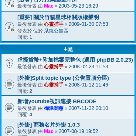
Mac
2003-05-23 16:29
最後發表 由
«
[重要] 關於竹貓星球相關版權聲明
心靈捕手
2009-01-30 07:53
最後發表 由
«
系統公告區
發表於 位於
1
回覆:
主題
虛擬貨幣+附加檔案完整包 (適用 phpBB 2.0.23)
心靈捕手
2008-02-23 11:53
最後發表 由
«
[外掛]Split topic type (公告置頂分區)
心靈捕手
2008-01-12 11:46
最後發表 由
«
2
回覆:
新增youtube視訊連接 BBCODE
御津闇慈
2007-11-22 20:10
最後發表 由
«
4
回覆:
[外掛] 商務名片外掛 1.0.3
Mac
2007-08-19 19:52
最後發表 由
«