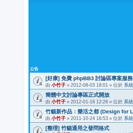
公告
[好康] 免費 phpBB3 討論區專案服務
小竹子
2012-08-03 18:01
系
由
»
» 位於
簡體中文討論專區正式開放
小竹子
2012-01-16 12:26
系
由
»
» 位於
竹貓新作品：樂活之都 (Design for Li
小竹子
2011-10-24 16:53
系
由
»
» 位於
[整理] 竹貓通用之發問格式