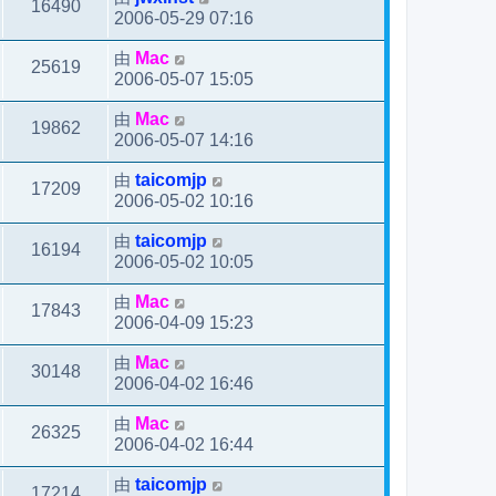
16490
2006-05-29 07:16
由
Mac
25619
2006-05-07 15:05
由
Mac
19862
2006-05-07 14:16
由
taicomjp
17209
2006-05-02 10:16
由
taicomjp
16194
2006-05-02 10:05
由
Mac
17843
2006-04-09 15:23
由
Mac
30148
2006-04-02 16:46
由
Mac
26325
2006-04-02 16:44
由
taicomjp
17214