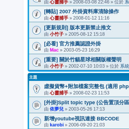
心靈捕手
2008-03-08 22:46
由
»
» 位於
[轉貼] 2007 外掛資料庫清除操作
心靈捕手
2008-01-12 11:16
由
»
[更新規則] 版本更新禁止推文
小竹子
2005-08-12 15:18
由
»
[必看] 官方推薦認證外掛
Mac
2003-05-23 16:29
由
»
[重要] 關於竹貓星球相關版權聲明
小竹子
2002-07-10 10:03
系
由
»
» 位於
主題
虛擬貨幣+附加檔案完整包 (適用 phpBB 
心靈捕手
2008-02-23 11:53
由
»
[外掛]Split topic type (公告置頂分區
依夢兒
2003-05-26 17:13
由
»
新增youtube視訊連接 BBCODE
karobi
2006-09-20 21:03
由
»