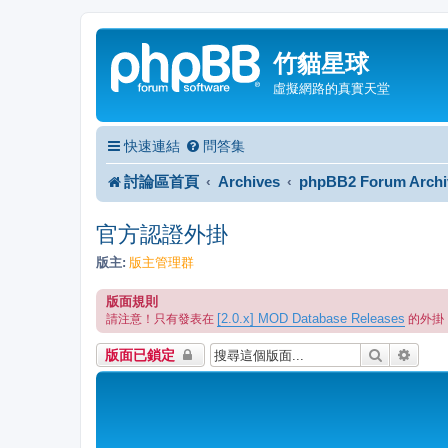
竹貓星球
虛擬網路的真實天堂
快速連結
問答集
討論區首頁
Archives
phpBB2 Forum Archi
官方認證外掛
版主:
版主管理群
版面規則
[2.0.x] MOD Database Releases
請注意！只有發表在
的外掛
搜尋
進階
版面已鎖定