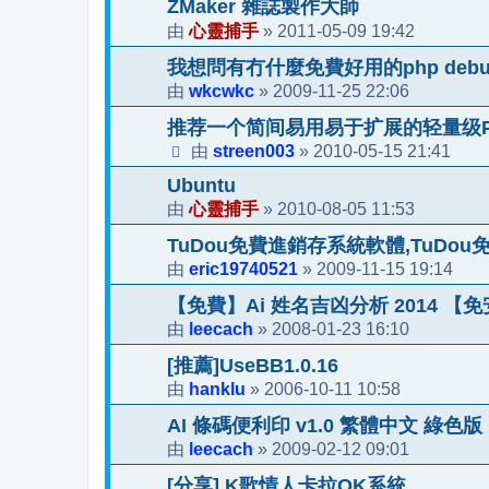
ZMaker 雜誌製作大師
心靈捕手
2011-05-09 19:42
由
»
我想問有冇什麼免費好用的php debug 
wkcwkc
2009-11-25 22:06
由
»
推荐一个简间易用易于扩展的轻量级PHP框架
streen003
2010-05-15 21:41
由
»
Ubuntu
心靈捕手
2010-08-05 11:53
由
»
TuDou免費進銷存系統軟體,TuDo
eric19740521
2009-11-15 19:14
由
»
【免費】Ai 姓名吉凶分析 2014 【
leecach
2008-01-23 16:10
由
»
[推薦]UseBB1.0.16
hanklu
2006-10-11 10:58
由
»
AI 條碼便利印 v1.0 繁體中文 綠色版
leecach
2009-02-12 09:01
由
»
[分享] K歌情人卡拉OK系統