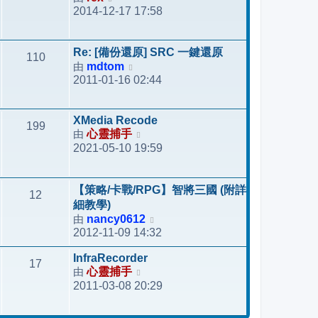
表
2014-12-17 17:58
視
最
後
Re: [備份還原] SRC 一鍵還原
110
發
由
mdtom
檢
表
2011-01-16 02:44
視
最
後
XMedia Recode
199
發
由
心靈捕手
檢
表
2021-05-10 19:59
視
最
後
【策略/卡戰/RPG】智將三國 (附詳
12
發
細教學)
表
由
nancy0612
檢
2012-11-09 14:32
視
最
InfraRecorder
17
後
由
心靈捕手
檢
發
2011-03-08 20:29
視
表
最