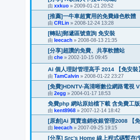
xxkuo
2009-01-21 20:52
由
»
[推薦]一牛車超實用的免費綠色軟體
CRLin
2008-12-24 13:28
由
»
[轉貼]郵遞區號查詢 免安裝
leecach
2008-08-13 21:35
由
»
[分享]超讚的免費、共享軟體站
che
2002-10-15 09:45
由
»
Ai 個人理財管理高手 2014 【免安裝】
TamCalvin
2008-01-22 23:27
由
»
[免費]HDNTV-高清晰數位網路電視 V2.21
2egg
2004-01-17 18:53
由
»
免費php 網站原始檔下載 含免費工版
kent8968
2007-12-14 18:42
由
»
[原創]Ai 買賣進銷收銀管理2008 【
leecach
2007-09-25 19:15
由
»
[分享] Src's Home 線上程式碼暫存