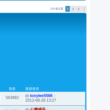
後
發
1
2
3
下一頁
118 個主題
表
觀看
最後發表
由
tonylee5566
563982
2012-08-28 13:27
由
心靈捕手