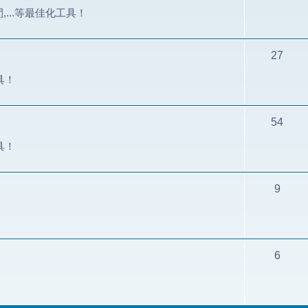
間,...等最佳化工具！
27
具！
54
具！
9
6