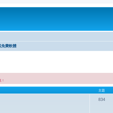
或免費軟體
見！
主題
834