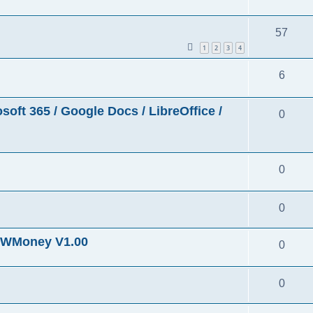
57
1
2
3
4
6
5 / Google Docs / LibreOffice /
0
0
0
ney V1.00
0
0