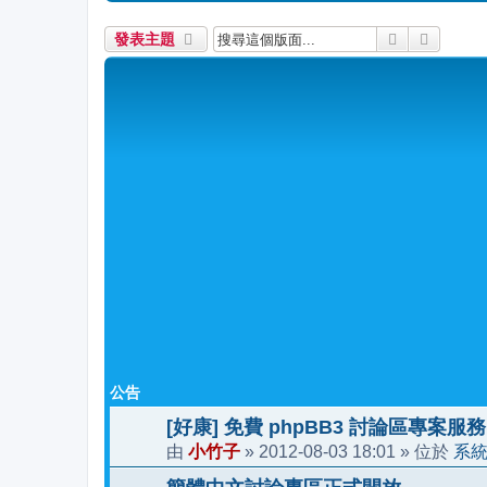
搜尋
進階搜
發表主題
公告
[好康] 免費 phpBB3 討論區專案服務
小竹子
2012-08-03 18:01
系
由
»
» 位於