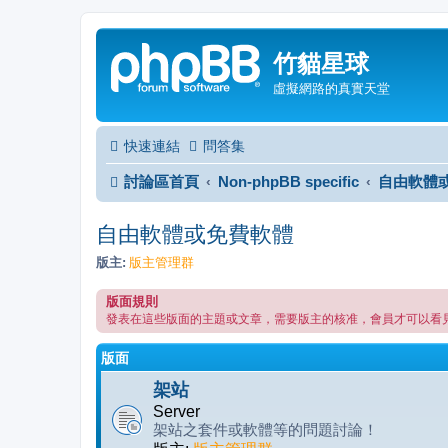
竹貓星球
虛擬網路的真實天堂
快速連結
問答集
討論區首頁
Non-phpBB specific
自由軟體
自由軟體或免費軟體
版主:
版主管理群
版面規則
發表在這些版面的主題或文章，需要版主的核准，會員才可以看
版面
架站
Server
架站之套件或軟體等的問題討論！