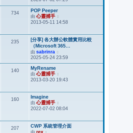
視
最
POP Peeper
734
後
由
心靈捕手
檢
發
2013-05-11 14:58
視
表
最
後
[分享] 各大辦公軟體實用比較
235
發
（Microsoft 365…
表
由
sabrinra
檢
2025-05-24 23:59
視
最
MyRename
140
後
由
心靈捕手
檢
發
2013-03-20 19:43
視
表
最
後
Imagine
160
發
由
心靈捕手
檢
表
2022-07-02 08:04
視
最
後
CWP 系統管理介面
207
發
由
rex
檢