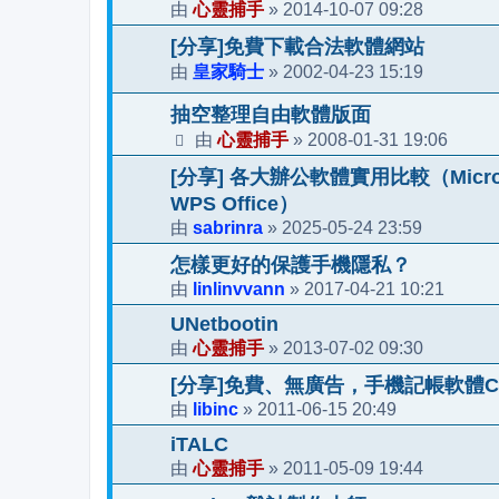
心靈捕手
2014-10-07 09:28
由
»
[分享]免費下載合法軟體網站
皇家騎士
2002-04-23 15:19
由
»
抽空整理自由軟體版面
心靈捕手
2008-01-31 19:06
由
»
[分享] 各大辦公軟體實用比較（Microsoft 36
WPS Office）
sabrinra
2025-05-24 23:59
由
»
怎樣更好的保護手機隱私？
linlinvvann
2017-04-21 10:21
由
»
UNetbootin
心靈捕手
2013-07-02 09:30
由
»
[分享]免費、無廣告，手機記帳軟體CWMo
libinc
2011-06-15 20:49
由
»
iTALC
心靈捕手
2011-05-09 19:44
由
»