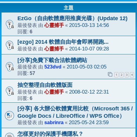
主題
EzGo（自由軟體應用推廣光碟）(Update 12)
心靈捕手
2015-03-13 14:56
最後發表 由
«
6
回覆:
[ezgo] 2014 軟體自由年會即將開跑...
心靈捕手
2014-10-07 09:28
最後發表 由
«
[分享]免費下載合法軟體網站
523dvd
2010-05-03 02:05
最後發表 由
«
57
回覆:
1
2
3
4
抽空整理自由軟體版面
心靈捕手
2008-02-12 22:31
最後發表 由
«
6
回覆:
[分享] 各大辦公軟體實用比較（Microsoft 365 /
Google Docs / LibreOffice / WPS Office）
sabrinra
2025-05-24 23:59
最後發表 由
«
怎樣更好的保護手機隱私？