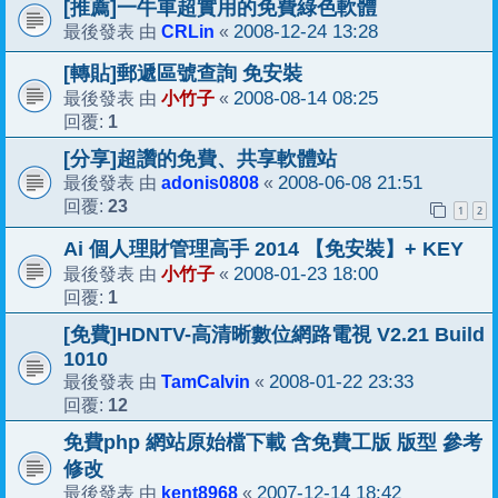
[推薦]一牛車超實用的免費綠色軟體
CRLin
2008-12-24 13:28
最後發表 由
«
[轉貼]郵遞區號查詢 免安裝
小竹子
2008-08-14 08:25
最後發表 由
«
1
回覆:
[分享]超讚的免費、共享軟體站
adonis0808
2008-06-08 21:51
最後發表 由
«
23
回覆:
1
2
Ai 個人理財管理高手 2014 【免安裝】+ KEY
小竹子
2008-01-23 18:00
最後發表 由
«
1
回覆:
[免費]HDNTV-高清晰數位網路電視 V2.21 Build
1010
TamCalvin
2008-01-22 23:33
最後發表 由
«
12
回覆:
免費php 網站原始檔下載 含免費工版 版型 參考
修改
kent8968
2007-12-14 18:42
最後發表 由
«