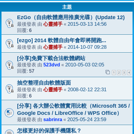
主題
EzGo（自由軟體應用推廣光碟）(Update 12)
心靈捕手
2015-03-13 14:56
最後發表 由
«
6
回覆:
[ezgo] 2014 軟體自由年會即將開跑...
心靈捕手
2014-10-07 09:28
最後發表 由
«
[分享]免費下載合法軟體網站
523dvd
2010-05-03 02:05
最後發表 由
«
57
回覆:
1
2
3
4
抽空整理自由軟體版面
心靈捕手
2008-02-12 22:31
最後發表 由
«
6
回覆:
[分享] 各大辦公軟體實用比較（Microsoft 365 /
Google Docs / LibreOffice / WPS Office）
sabrinra
2025-05-24 23:59
最後發表 由
«
怎樣更好的保護手機隱私？