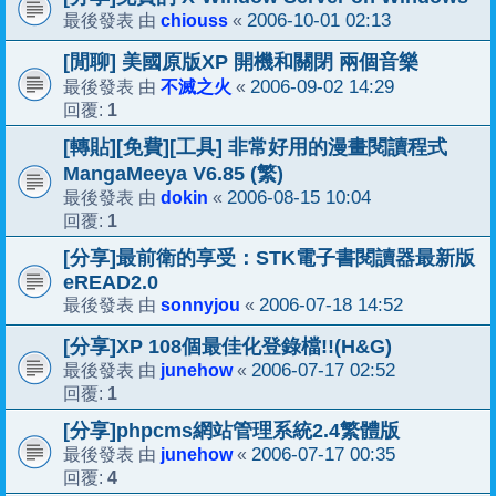
chiouss
2006-10-01 02:13
最後發表 由
«
[閒聊] 美國原版XP 開機和關閉 兩個音樂
不滅之火
2006-09-02 14:29
最後發表 由
«
1
回覆:
[轉貼][免費][工具] 非常好用的漫畫閱讀程式
MangaMeeya V6.85 (繁)
dokin
2006-08-15 10:04
最後發表 由
«
1
回覆:
[分享]最前衛的享受：STK電子書閱讀器最新版
eREAD2.0
sonnyjou
2006-07-18 14:52
最後發表 由
«
[分享]XP 108個最佳化登錄檔!!(H&G)
junehow
2006-07-17 02:52
最後發表 由
«
1
回覆:
[分享]phpcms網站管理系統2.4繁體版
junehow
2006-07-17 00:35
最後發表 由
«
4
回覆: