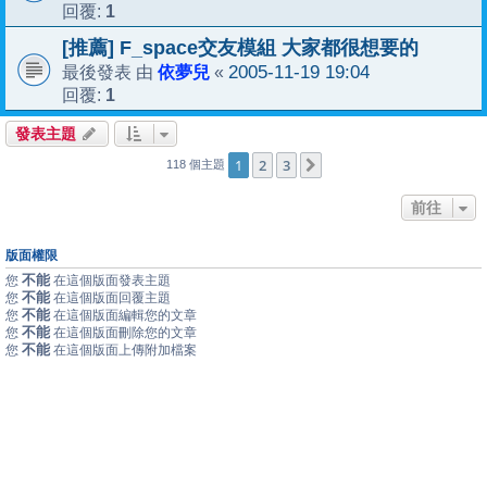
1
回覆:
[推薦] F_space交友模組 大家都很想要的
依夢兒
2005-11-19 19:04
最後發表 由
«
1
回覆:
發表主題
1
2
3
下一頁
118 個主題
前往
版面權限
不能
您
在這個版面發表主題
不能
您
在這個版面回覆主題
不能
您
在這個版面編輯您的文章
不能
您
在這個版面刪除您的文章
不能
您
在這個版面上傳附加檔案