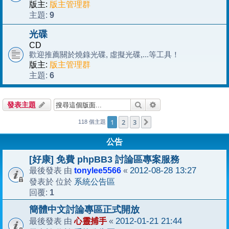
版主:
版主管理群
9
主題:
光碟
CD
歡迎推薦關於燒錄光碟, 虛擬光碟,...等工具！
版主:
版主管理群
6
主題:
搜尋
進階搜尋
發表主題
1
2
3
下一頁
118 個主題
公告
[好康] 免費 phpBB3 討論區專案服務
tonylee5566
2012-08-28 13:27
最後發表 由
«
系統公告區
發表於 位於
1
回覆:
簡體中文討論專區正式開放
心靈捕手
2012-01-21 21:44
最後發表 由
«