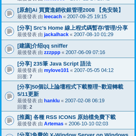
[原創]Ai 買賣進銷收銀管理2008 【免安裝】
leecach
2007-09-25 19:15
最後發表 由
«
[分享] Src's Home 線上程式碼暫存/管理/分享
jackalhack
2007-08-10 01:29
最後發表 由
«
[建議]介绍qq sniffer
zzzppp
2007-06-09 07:16
最後發表 由
«
[分享] 235筆 Java Script 語法
mylove101
2007-05-05 04:12
最後發表 由
«
7
回覆:
[分享]50個以上論壇程式下載整理~歡迎轉載
5/11更新
hanklu
2007-02-08 06:19
最後發表 由
«
2
回覆:
[推薦] 各種 RSS ICONS 原始檔免費下載
Artemas
2006-10-10 02:03
最後發表 由
«
[分享]免費的 X-Window Server on Windows