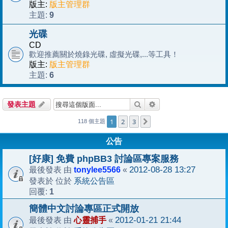
版主:
版主管理群
9
主題:
光碟
CD
歡迎推薦關於燒錄光碟, 虛擬光碟,...等工具！
版主:
版主管理群
6
主題:
搜尋
進階搜尋
發表主題
1
2
3
下一頁
118 個主題
公告
[好康] 免費 phpBB3 討論區專案服務
tonylee5566
2012-08-28 13:27
最後發表 由
«
系統公告區
發表於 位於
1
回覆:
簡體中文討論專區正式開放
心靈捕手
2012-01-21 21:44
最後發表 由
«