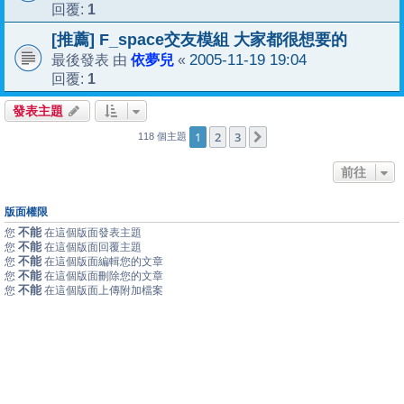
1
回覆:
[推薦] F_space交友模組 大家都很想要的
依夢兒
2005-11-19 19:04
最後發表 由
«
1
回覆:
發表主題
1
2
3
下一頁
118 個主題
前往
版面權限
不能
您
在這個版面發表主題
不能
您
在這個版面回覆主題
不能
您
在這個版面編輯您的文章
不能
您
在這個版面刪除您的文章
不能
您
在這個版面上傳附加檔案