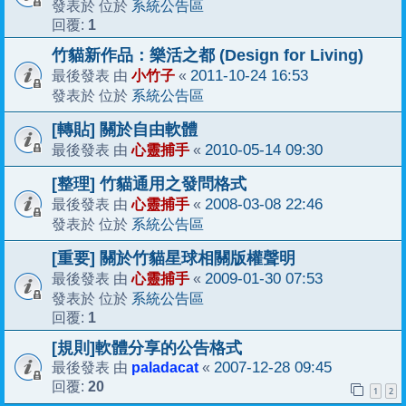
系統公告區
發表於 位於
1
回覆:
竹貓新作品：樂活之都 (Design for Living)
小竹子
2011-10-24 16:53
最後發表 由
«
系統公告區
發表於 位於
[轉貼] 關於自由軟體
心靈捕手
2010-05-14 09:30
最後發表 由
«
[整理] 竹貓通用之發問格式
心靈捕手
2008-03-08 22:46
最後發表 由
«
系統公告區
發表於 位於
[重要] 關於竹貓星球相關版權聲明
心靈捕手
2009-01-30 07:53
最後發表 由
«
系統公告區
發表於 位於
1
回覆:
[規則]軟體分享的公告格式
paladacat
2007-12-28 09:45
最後發表 由
«
20
回覆:
1
2