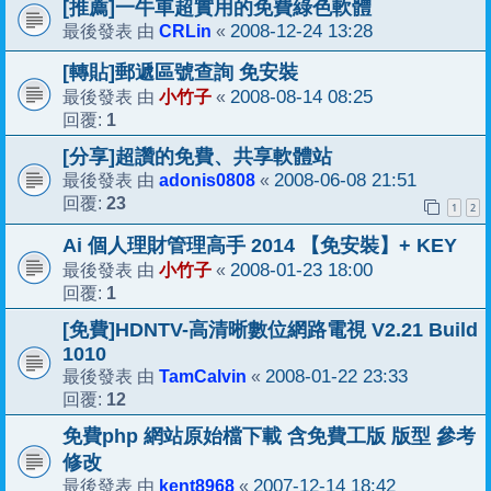
[推薦]一牛車超實用的免費綠色軟體
CRLin
2008-12-24 13:28
最後發表 由
«
[轉貼]郵遞區號查詢 免安裝
小竹子
2008-08-14 08:25
最後發表 由
«
1
回覆:
[分享]超讚的免費、共享軟體站
adonis0808
2008-06-08 21:51
最後發表 由
«
23
回覆:
1
2
Ai 個人理財管理高手 2014 【免安裝】+ KEY
小竹子
2008-01-23 18:00
最後發表 由
«
1
回覆:
[免費]HDNTV-高清晰數位網路電視 V2.21 Build
1010
TamCalvin
2008-01-22 23:33
最後發表 由
«
12
回覆:
免費php 網站原始檔下載 含免費工版 版型 參考
修改
kent8968
2007-12-14 18:42
最後發表 由
«