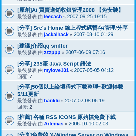
[原創]Ai 買賣進銷收銀管理2008 【免安裝】
leecach
2007-09-25 19:15
最後發表 由
«
[分享] Src's Home 線上程式碼暫存/管理/分享
jackalhack
2007-08-10 01:29
最後發表 由
«
[建議]介绍qq sniffer
zzzppp
2007-06-09 07:16
最後發表 由
«
[分享] 235筆 Java Script 語法
mylove101
2007-05-05 04:12
最後發表 由
«
7
回覆:
[分享]50個以上論壇程式下載整理~歡迎轉載
5/11更新
hanklu
2007-02-08 06:19
最後發表 由
«
2
回覆:
[推薦] 各種 RSS ICONS 原始檔免費下載
Artemas
2006-10-10 02:03
最後發表 由
«
[分享]免費的 X-Window Server on Windows