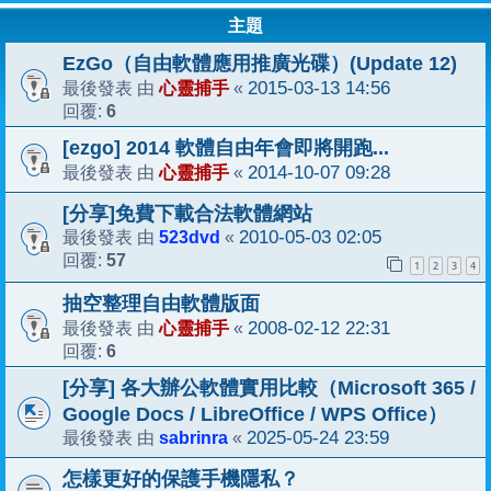
主題
EzGo（自由軟體應用推廣光碟）(Update 12)
心靈捕手
2015-03-13 14:56
最後發表 由
«
6
回覆:
[ezgo] 2014 軟體自由年會即將開跑...
心靈捕手
2014-10-07 09:28
最後發表 由
«
[分享]免費下載合法軟體網站
523dvd
2010-05-03 02:05
最後發表 由
«
57
回覆:
1
2
3
4
抽空整理自由軟體版面
心靈捕手
2008-02-12 22:31
最後發表 由
«
6
回覆:
[分享] 各大辦公軟體實用比較（Microsoft 365 /
Google Docs / LibreOffice / WPS Office）
sabrinra
2025-05-24 23:59
最後發表 由
«
怎樣更好的保護手機隱私？