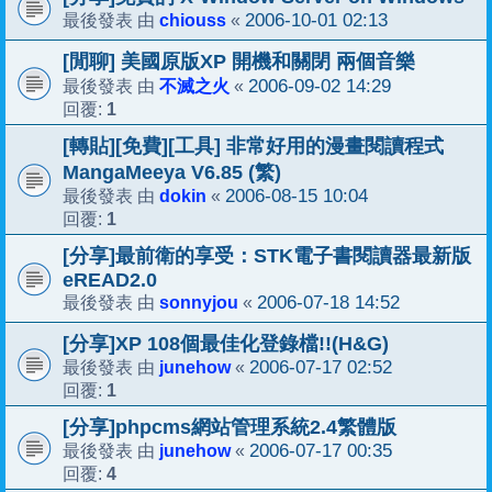
chiouss
2006-10-01 02:13
最後發表 由
«
[閒聊] 美國原版XP 開機和關閉 兩個音樂
不滅之火
2006-09-02 14:29
最後發表 由
«
1
回覆:
[轉貼][免費][工具] 非常好用的漫畫閱讀程式
MangaMeeya V6.85 (繁)
dokin
2006-08-15 10:04
最後發表 由
«
1
回覆:
[分享]最前衛的享受：STK電子書閱讀器最新版
eREAD2.0
sonnyjou
2006-07-18 14:52
最後發表 由
«
[分享]XP 108個最佳化登錄檔!!(H&G)
junehow
2006-07-17 02:52
最後發表 由
«
1
回覆:
[分享]phpcms網站管理系統2.4繁體版
junehow
2006-07-17 00:35
最後發表 由
«
4
回覆: