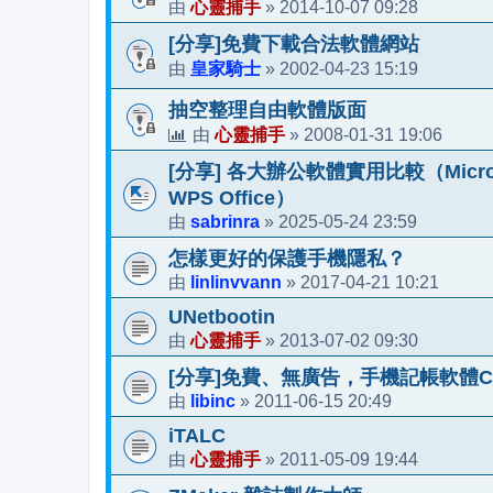
心靈捕手
2014-10-07 09:28
由
»
[分享]免費下載合法軟體網站
皇家騎士
2002-04-23 15:19
由
»
抽空整理自由軟體版面
心靈捕手
2008-01-31 19:06
由
»
[分享] 各大辦公軟體實用比較（Microsoft 36
WPS Office）
sabrinra
2025-05-24 23:59
由
»
怎樣更好的保護手機隱私？
linlinvvann
2017-04-21 10:21
由
»
UNetbootin
心靈捕手
2013-07-02 09:30
由
»
[分享]免費、無廣告，手機記帳軟體CWMo
libinc
2011-06-15 20:49
由
»
iTALC
心靈捕手
2011-05-09 19:44
由
»