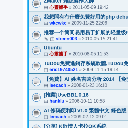
ZMaker 雜誌製作大師
心靈捕手
2011-05-09 19:42
由
»
我想問有冇什麼免費好用的php debug 
wkcwkc
2009-11-25 22:06
由
»
推荐一个简间易用易于扩展的轻量级PHP框架
streen003
2010-05-15 21:41
由
»
Ubuntu
心靈捕手
2010-08-05 11:53
由
»
TuDou免費進銷存系統軟體,TuDo
eric19740521
2009-11-15 19:14
由
»
【免費】Ai 姓名吉凶分析 2014 【
leecach
2008-01-23 16:10
由
»
[推薦]UseBB1.0.16
hanklu
2006-10-11 10:58
由
»
AI 條碼便利印 v1.0 繁體中文 綠色版
leecach
2009-02-12 09:01
由
»
[分享] K歌情人卡拉OK系統