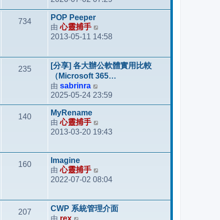
視
最
POP Peeper
734
後
由
心靈捕手
檢
發
2013-05-11 14:58
視
表
最
後
[分享] 各大辦公軟體實用比較
235
發
（Microsoft 365…
表
由
sabrinra
檢
2025-05-24 23:59
視
最
MyRename
140
後
由
心靈捕手
檢
發
2013-03-20 19:43
視
表
最
後
Imagine
160
發
由
心靈捕手
檢
表
2022-07-02 08:04
視
最
後
CWP 系統管理介面
207
發
由
rex
檢