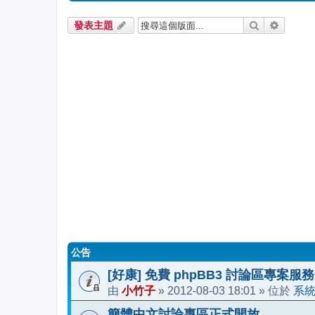
搜尋
進階搜
發表主題
公告
[好康] 免費 phpBB3 討論區專案服務
小竹子
2012-08-03 18:01
系
由
»
» 位於
簡體中文討論專區正式開放