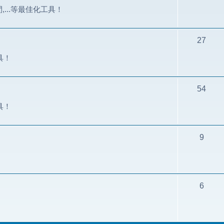
間,...等最佳化工具！
27
具！
54
具！
9
6