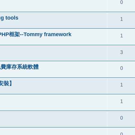
0
tools
1
--Tommy framework
1
3
u免費庫存系統軟體
0
免安裝】
1
1
0
0