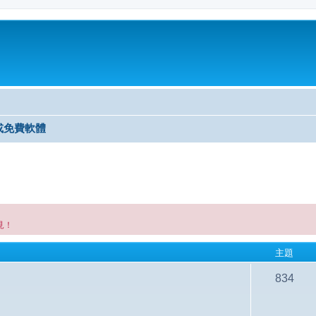
或免費軟體
見！
主題
834