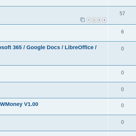
57
1
2
3
4
6
5 / Google Docs / LibreOffice /
0
0
0
ney V1.00
0
0