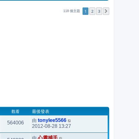
後
發
1
2
3
下一頁
118 個主題
表
觀看
最後發表
由
tonylee5566
564006
2012-08-28 13:27
由
心靈捕手