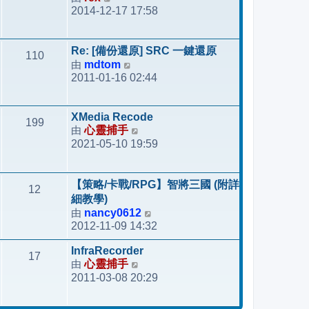
表
2014-12-17 17:58
視
最
後
Re: [備份還原] SRC 一鍵還原
110
發
由
mdtom
檢
表
2011-01-16 02:44
視
最
後
XMedia Recode
199
發
由
心靈捕手
檢
表
2021-05-10 19:59
視
最
後
【策略/卡戰/RPG】智將三國 (附詳
12
發
細教學)
表
由
nancy0612
檢
2012-11-09 14:32
視
最
InfraRecorder
17
後
由
心靈捕手
檢
發
2011-03-08 20:29
視
表
最