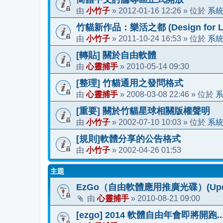
小竹子
2012-01-16 12:26
系
由
»
» 位於
竹貓新作品：樂活之都 (Design for Li
小竹子
2011-10-24 16:53
系
由
»
» 位於
[轉貼] 關於自由軟體
心靈捕手
2010-05-14 09:30
由
»
[整理] 竹貓通用之發問格式
心靈捕手
2008-03-08 22:46
由
»
» 位於
[重要] 關於竹貓星球相關版權聲明
小竹子
2002-07-10 10:03
系
由
»
» 位於
[規則]軟體分享的公告格式
小竹子
2002-04-26 01:53
由
»
主題
EzGo（自由軟體應用推廣光碟）(Updat
心靈捕手
2010-08-21 09:00
由
»
[ezgo] 2014 軟體自由年會即將開跑..