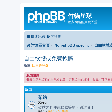
竹貓星球
虛擬網路的真實天堂
快速連結
問答集
討論區首頁
Non-phpBB specific
自由軟體
自由軟體或免費軟體
版主:
版主管理群
版面規則
發表在這些版面的主題或文章，需要版主的核准，會員才可以看
版面
架站
Server
架站之套件或軟體等的問題討論！