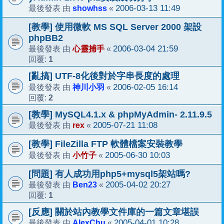
showhss
2006-03-13 11:49
最後發表 由
«
[教學] 使用微軟 MS SQL Server 2000 架設
phpBB2
心靈捕手
2006-03-04 21:59
最後發表 由
«
1
回覆:
[亂搞] UTF-8化後對於字串長度的處理
神川小羽
2006-02-05 16:14
最後發表 由
«
2
回覆:
[教學] MySQL4.1.x & phpMyAdmin- 2.11.9.5
rex
2005-07-21 11:08
最後發表 由
«
[教學] FileZilla FTP 軟體檔案安裝教學
小竹子
2005-06-30 10:03
最後發表 由
«
[問題] 有人成功用php5+mysql5架站嗎?
Ben23
2005-04-02 20:27
最後發表 由
«
1
回覆:
[反應] 關於站內教學文件庫的一篇文章堪誤
AlexChu
2005-04-01 10:28
最後發表 由
«