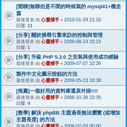
[閒聊]無聊但是不閒的時候寫的 mysql41+概念
篇
心靈捕手
2010-01-29 21:10
最後發表 由
«
11
回覆:
[分享] 關於搜尋引擎來訪的控制與管理
心靈捕手
2009-08-23 15:15
最後發表 由
«
1
回覆:
[分享] 升級 PHP 5.3.0 之安裝與使用成功經驗
心靈捕手
2009-07-07 22:26
最後發表 由
«
製作中文化圖示按鈕的方法
心靈捕手
2009-05-13 10:38
最後發表 由
«
[推薦]一個好用的資料庫還原外掛!!!!
心靈捕手
2008-10-28 22:35
最後發表 由
«
4
回覆:
[教學] 解決 phpBB 主題過長無法瀏覽 (或增加
主題長度) 的方法
心靈捕手
2008-07-03 00:00
最後發表 由
«