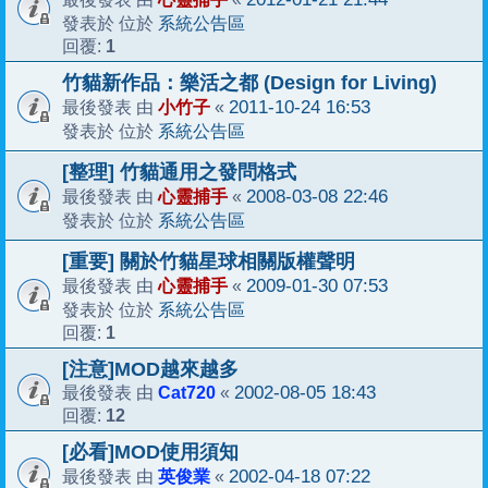
系統公告區
發表於 位於
1
回覆:
竹貓新作品：樂活之都 (Design for Living)
小竹子
2011-10-24 16:53
最後發表 由
«
系統公告區
發表於 位於
[整理] 竹貓通用之發問格式
心靈捕手
2008-03-08 22:46
最後發表 由
«
系統公告區
發表於 位於
[重要] 關於竹貓星球相關版權聲明
心靈捕手
2009-01-30 07:53
最後發表 由
«
系統公告區
發表於 位於
1
回覆:
[注意]MOD越來越多
Cat720
2002-08-05 18:43
最後發表 由
«
12
回覆:
[必看]MOD使用須知
英俊業
2002-04-18 07:22
最後發表 由
«