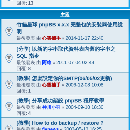
13
回覆:
主題
竹貓星球 phpBB x.x.x 完整包的安裝與使用說
明
心靈捕手
2014-11-17 22:40
最後發表 由
«
[分享] 以新的字串取代資料表內舊的字串之
SQL 指令
阿維
2011-07-04 02:48
最後發表 由
«
8
回覆:
[教學] 怎麼設定你的SMTP(06/05/02更新)
心靈捕手
2006-12-08 10:08
最後發表 由
«
1
回覆:
[教學] 分享成功架設 phpBB 程序教學
神川小羽
2004-09-10 18:30
最後發表 由
«
4
回覆:
[教學] How to do backup / restore ?
flynews
2003-05-13 16:25
最後發表 由
«