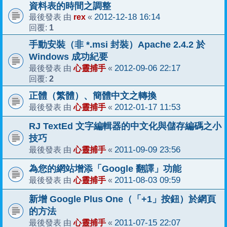
資料表的時間之調整
rex
2012-12-18 16:14
最後發表 由
«
1
回覆:
手動安裝（非 *.msi 封裝）Apache 2.4.2 於
Windows 成功紀要
心靈捕手
2012-09-06 22:17
最後發表 由
«
2
回覆:
正體（繁體）、簡體中文之轉換
心靈捕手
2012-01-17 11:53
最後發表 由
«
RJ TextEd 文字編輯器的中文化與儲存編碼之小
技巧
心靈捕手
2011-09-09 23:56
最後發表 由
«
為您的網站增添「Google 翻譯」功能
心靈捕手
2011-08-03 09:59
最後發表 由
«
新增 Google Plus One（「+1」按鈕）於網頁
的方法
心靈捕手
2011-07-15 22:07
最後發表 由
«