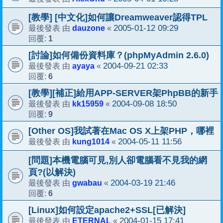
[教學] [中文化]如何讓Dreamweaver認得TPL
dauzone
2005-01-12 09:29
最後發表 由
«
1
回覆:
[討論]如何備份資料庫？(phpMyAdmin 2.6.0)
ayaya
2004-09-21 02:33
最後發表 由
«
6
回覆:
[教學][補正]給用APP-SERVER架PhpBB的新手
kk15959
2004-09-08 18:50
最後發表 由
«
9
回覆:
[Other OS]我試著在Mac OS X上架PHP，哪裡
kung1014
2004-05-11 11:56
最後發表 由
«
[問題]本機電腦可見,別人卻電腦看不見我的網
頁?(以解決)
gwabau
2004-03-19 21:46
最後發表 由
«
6
回覆:
[Linux]如何設定apache2+SSL[已解決]
ETERNAL
2004-01-15 17:41
最後發表 由
«