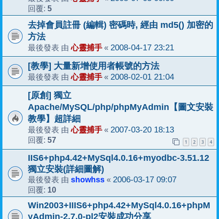
5
回覆:
去掉會員註冊 (編輯) 密碼時, 經由 md5() 加密的
方法
心靈捕手
2008-04-17 23:21
最後發表 由
«
[教學] 大量新增使用者帳號的方法
心靈捕手
2008-02-01 21:04
最後發表 由
«
[原創] 獨立
Apache/MySQL/php/phpMyAdmin【圖文安裝
教學】超詳細
心靈捕手
2007-03-20 18:13
最後發表 由
«
57
回覆:
1
2
3
4
IIS6+php4.42+MySql4.0.16+myodbc-3.51.12
獨立安裝(詳細圖解)
showhss
2006-03-17 09:07
最後發表 由
«
10
回覆:
Win2003+IIIS6+php4.42+MySql4.0.16+phpM
yAdmin-2.7.0-pl2安裝成功分享