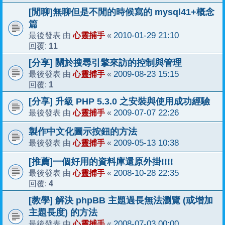
[閒聊]無聊但是不閒的時候寫的 mysql41+概念
篇
心靈捕手
2010-01-29 21:10
最後發表 由
«
11
回覆:
[分享] 關於搜尋引擎來訪的控制與管理
心靈捕手
2009-08-23 15:15
最後發表 由
«
1
回覆:
[分享] 升級 PHP 5.3.0 之安裝與使用成功經驗
心靈捕手
2009-07-07 22:26
最後發表 由
«
製作中文化圖示按鈕的方法
心靈捕手
2009-05-13 10:38
最後發表 由
«
[推薦]一個好用的資料庫還原外掛!!!!
心靈捕手
2008-10-28 22:35
最後發表 由
«
4
回覆:
[教學] 解決 phpBB 主題過長無法瀏覽 (或增加
主題長度) 的方法
心靈捕手
2008-07-03 00:00
最後發表 由
«