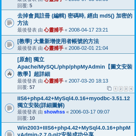
5
回覆:
去掉會員註冊 (編輯) 密碼時, 經由 md5() 加密的
方法
心靈捕手
2008-04-17 23:21
最後發表 由
«
[教學] 大量新增使用者帳號的方法
心靈捕手
2008-02-01 21:04
最後發表 由
«
[原創] 獨立
Apache/MySQL/php/phpMyAdmin【圖文安裝
教學】超詳細
心靈捕手
2007-03-20 18:13
最後發表 由
«
57
回覆:
1
2
3
4
IIS6+php4.42+MySql4.0.16+myodbc-3.51.12
獨立安裝(詳細圖解)
showhss
2006-03-17 09:07
最後發表 由
«
10
回覆:
Win2003+IIIS6+php4.42+MySql4.0.16+phpM
yAdmin-2.7.0-pl2安裝成功分享