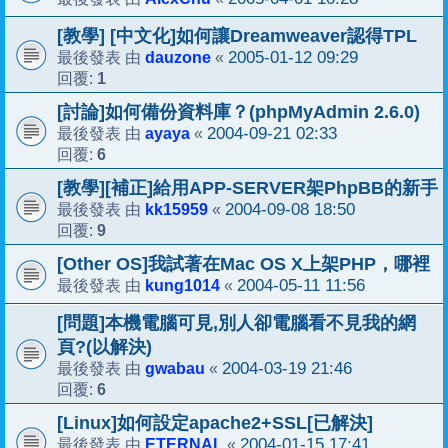
[教學] [中文化]如何讓Dreamweaver認得TPL
dauzone
2005-01-12 09:29
最後發表 由
«
1
回覆:
[討論]如何備份資料庫？(phpMyAdmin 2.6.0)
ayaya
2004-09-21 02:33
最後發表 由
«
6
回覆:
[教學][補正]給用APP-SERVER架PhpBB的新手
kk15959
2004-09-08 18:50
最後發表 由
«
9
回覆:
[Other OS]我試著在Mac OS X上架PHP，哪裡
kung1014
2004-05-11 11:56
最後發表 由
«
[問題]本機電腦可見,別人卻電腦看不見我的網
頁?(以解決)
gwabau
2004-03-19 21:46
最後發表 由
«
6
回覆:
[Linux]如何設定apache2+SSL[已解決]
ETERNAL
2004-01-15 17:41
最後發表 由
«