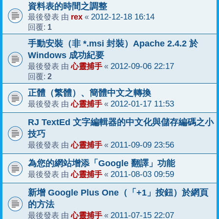
資料表的時間之調整
rex
2012-12-18 16:14
最後發表 由
«
1
回覆:
手動安裝（非 *.msi 封裝）Apache 2.4.2 於
Windows 成功紀要
心靈捕手
2012-09-06 22:17
最後發表 由
«
2
回覆:
正體（繁體）、簡體中文之轉換
心靈捕手
2012-01-17 11:53
最後發表 由
«
RJ TextEd 文字編輯器的中文化與儲存編碼之小
技巧
心靈捕手
2011-09-09 23:56
最後發表 由
«
為您的網站增添「Google 翻譯」功能
心靈捕手
2011-08-03 09:59
最後發表 由
«
新增 Google Plus One（「+1」按鈕）於網頁
的方法
心靈捕手
2011-07-15 22:07
最後發表 由
«