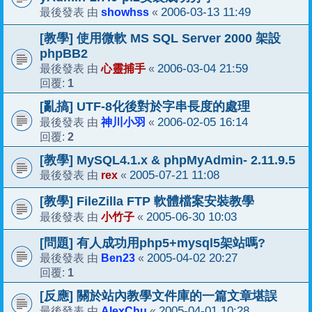
showhss
2006-03-13 11:49
最後發表 由
«
[教學] 使用微軟 MS SQL Server 2000 架設
phpBB2
心靈捕手
2006-03-04 21:59
最後發表 由
«
1
回覆:
[亂搞] UTF-8化後對於字串長度的處理
神川小羽
2006-02-05 16:14
最後發表 由
«
2
回覆:
[教學] MySQL4.1.x & phpMyAdmin- 2.11.9.5
rex
2005-07-21 11:08
最後發表 由
«
[教學] FileZilla FTP 軟體檔案安裝教學
小竹子
2005-06-30 10:03
最後發表 由
«
[問題] 有人成功用php5+mysql5架站嗎?
Ben23
2005-04-02 20:27
最後發表 由
«
1
回覆:
[反應] 關於站內教學文件庫的一篇文章堪誤
AlexChu
2005-04-01 10:28
最後發表 由
«