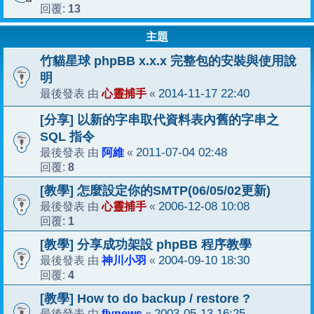
13
回覆:
主題
竹貓星球 phpBB x.x.x 完整包的安裝與使用說
明
心靈捕手
2014-11-17 22:40
最後發表 由
«
[分享] 以新的字串取代資料表內舊的字串之
SQL 指令
阿維
2011-07-04 02:48
最後發表 由
«
8
回覆:
[教學] 怎麼設定你的SMTP(06/05/02更新)
心靈捕手
2006-12-08 10:08
最後發表 由
«
1
回覆:
[教學] 分享成功架設 phpBB 程序教學
神川小羽
2004-09-10 18:30
最後發表 由
«
4
回覆:
[教學] How to do backup / restore ?
flynews
2003-05-13 16:25
最後發表 由
«