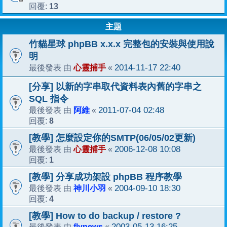
13
回覆:
主題
竹貓星球 phpBB x.x.x 完整包的安裝與使用說
明
心靈捕手
2014-11-17 22:40
最後發表 由
«
[分享] 以新的字串取代資料表內舊的字串之
SQL 指令
阿維
2011-07-04 02:48
最後發表 由
«
8
回覆:
[教學] 怎麼設定你的SMTP(06/05/02更新)
心靈捕手
2006-12-08 10:08
最後發表 由
«
1
回覆:
[教學] 分享成功架設 phpBB 程序教學
神川小羽
2004-09-10 18:30
最後發表 由
«
4
回覆:
[教學] How to do backup / restore ?
flynews
2003-05-13 16:25
最後發表 由
«