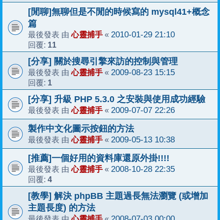
[閒聊]無聊但是不閒的時候寫的 mysql41+概念
篇
心靈捕手
2010-01-29 21:10
最後發表 由
«
11
回覆:
[分享] 關於搜尋引擎來訪的控制與管理
心靈捕手
2009-08-23 15:15
最後發表 由
«
1
回覆:
[分享] 升級 PHP 5.3.0 之安裝與使用成功經驗
心靈捕手
2009-07-07 22:26
最後發表 由
«
製作中文化圖示按鈕的方法
心靈捕手
2009-05-13 10:38
最後發表 由
«
[推薦]一個好用的資料庫還原外掛!!!!
心靈捕手
2008-10-28 22:35
最後發表 由
«
4
回覆:
[教學] 解決 phpBB 主題過長無法瀏覽 (或增加
主題長度) 的方法
心靈捕手
2008-07-03 00:00
最後發表 由
«