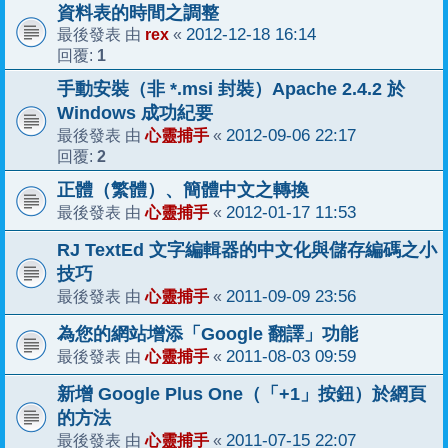
資料表的時間之調整
rex
2012-12-18 16:14
最後發表 由
«
1
回覆:
手動安裝（非 *.msi 封裝）Apache 2.4.2 於
Windows 成功紀要
心靈捕手
2012-09-06 22:17
最後發表 由
«
2
回覆:
正體（繁體）、簡體中文之轉換
心靈捕手
2012-01-17 11:53
最後發表 由
«
RJ TextEd 文字編輯器的中文化與儲存編碼之小
技巧
心靈捕手
2011-09-09 23:56
最後發表 由
«
為您的網站增添「Google 翻譯」功能
心靈捕手
2011-08-03 09:59
最後發表 由
«
新增 Google Plus One（「+1」按鈕）於網頁
的方法
心靈捕手
2011-07-15 22:07
最後發表 由
«