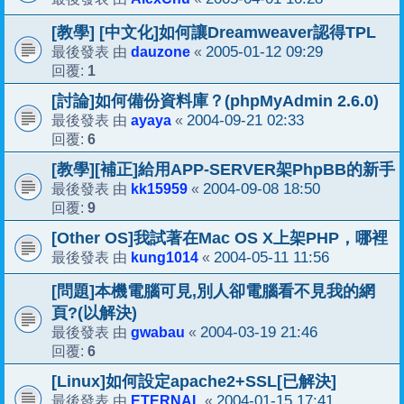
[教學] [中文化]如何讓Dreamweaver認得TPL
dauzone
2005-01-12 09:29
最後發表 由
«
1
回覆:
[討論]如何備份資料庫？(phpMyAdmin 2.6.0)
ayaya
2004-09-21 02:33
最後發表 由
«
6
回覆:
[教學][補正]給用APP-SERVER架PhpBB的新手
kk15959
2004-09-08 18:50
最後發表 由
«
9
回覆:
[Other OS]我試著在Mac OS X上架PHP，哪裡
kung1014
2004-05-11 11:56
最後發表 由
«
[問題]本機電腦可見,別人卻電腦看不見我的網
頁?(以解決)
gwabau
2004-03-19 21:46
最後發表 由
«
6
回覆:
[Linux]如何設定apache2+SSL[已解決]
ETERNAL
2004-01-15 17:41
最後發表 由
«