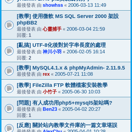
showhss
2006-03-13 11:49
最後發表 由
«
[教學] 使用微軟 MS SQL Server 2000 架設
phpBB2
心靈捕手
2006-03-04 21:59
最後發表 由
«
1
回覆:
[亂搞] UTF-8化後對於字串長度的處理
神川小羽
2006-02-05 16:14
最後發表 由
«
2
回覆:
[教學] MySQL4.1.x & phpMyAdmin- 2.11.9.5
rex
2005-07-21 11:08
最後發表 由
«
[教學] FileZilla FTP 軟體檔案安裝教學
小竹子
2005-06-30 10:03
最後發表 由
«
[問題] 有人成功用php5+mysql5架站嗎?
Ben23
2005-04-02 20:27
最後發表 由
«
1
回覆:
[反應] 關於站內教學文件庫的一篇文章堪誤
AlexChu
2005-04-01 10:28
最後發表 由
«