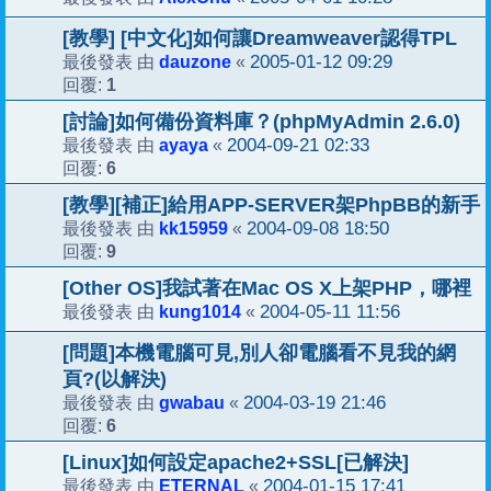
[教學] [中文化]如何讓Dreamweaver認得TPL
dauzone
2005-01-12 09:29
最後發表 由
«
1
回覆:
[討論]如何備份資料庫？(phpMyAdmin 2.6.0)
ayaya
2004-09-21 02:33
最後發表 由
«
6
回覆:
[教學][補正]給用APP-SERVER架PhpBB的新手
kk15959
2004-09-08 18:50
最後發表 由
«
9
回覆:
[Other OS]我試著在Mac OS X上架PHP，哪裡
kung1014
2004-05-11 11:56
最後發表 由
«
[問題]本機電腦可見,別人卻電腦看不見我的網
頁?(以解決)
gwabau
2004-03-19 21:46
最後發表 由
«
6
回覆:
[Linux]如何設定apache2+SSL[已解決]
ETERNAL
2004-01-15 17:41
最後發表 由
«