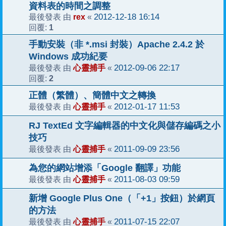
資料表的時間之調整
rex
2012-12-18 16:14
最後發表 由
«
1
回覆:
手動安裝（非 *.msi 封裝）Apache 2.4.2 於
Windows 成功紀要
心靈捕手
2012-09-06 22:17
最後發表 由
«
2
回覆:
正體（繁體）、簡體中文之轉換
心靈捕手
2012-01-17 11:53
最後發表 由
«
RJ TextEd 文字編輯器的中文化與儲存編碼之小
技巧
心靈捕手
2011-09-09 23:56
最後發表 由
«
為您的網站增添「Google 翻譯」功能
心靈捕手
2011-08-03 09:59
最後發表 由
«
新增 Google Plus One（「+1」按鈕）於網頁
的方法
心靈捕手
2011-07-15 22:07
最後發表 由
«