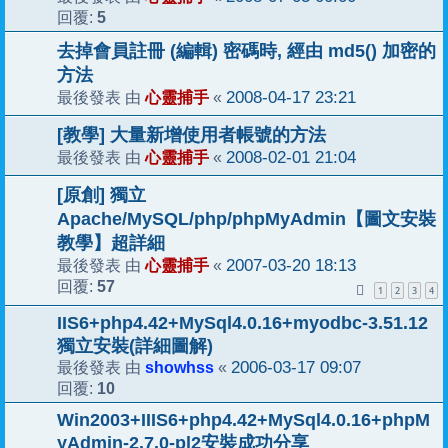
5
回覆:
去掉會員註冊 (編輯) 密碼時, 經由 md5() 加密的
方法
心靈捕手
2008-04-17 23:21
最後發表 由
«
[教學] 大量新增使用者帳號的方法
心靈捕手
2008-02-01 21:04
最後發表 由
«
[原創] 獨立
Apache/MySQL/php/phpMyAdmin【圖文安裝
教學】超詳細
心靈捕手
2007-03-20 18:13
最後發表 由
«
57
回覆:
1
2
3
4
IIS6+php4.42+MySql4.0.16+myodbc-3.51.12
獨立安裝(詳細圖解)
showhss
2006-03-17 09:07
最後發表 由
«
10
回覆:
Win2003+IIIS6+php4.42+MySql4.0.16+phpM
yAdmin-2.7.0-pl2安裝成功分享