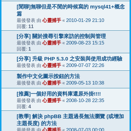
[閒聊]無聊但是不閒的時候寫的 mysql41+概念
篇
心靈捕手
2010-01-29 21:10
最後發表 由
«
11
回覆:
[分享] 關於搜尋引擎來訪的控制與管理
心靈捕手
2009-08-23 15:15
最後發表 由
«
1
回覆:
[分享] 升級 PHP 5.3.0 之安裝與使用成功經驗
心靈捕手
2009-07-07 22:26
最後發表 由
«
製作中文化圖示按鈕的方法
心靈捕手
2009-05-13 10:38
最後發表 由
«
[推薦]一個好用的資料庫還原外掛!!!!
心靈捕手
2008-10-28 22:35
最後發表 由
«
4
回覆:
[教學] 解決 phpBB 主題過長無法瀏覽 (或增加
主題長度) 的方法
心靈捕手
2008-07-03 00:00
最後發表 由
«