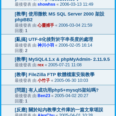
showhss
2006-03-13 11:49
最後發表 由
«
[教學] 使用微軟 MS SQL Server 2000 架設
phpBB2
心靈捕手
2006-03-04 21:59
最後發表 由
«
1
回覆:
[亂搞] UTF-8化後對於字串長度的處理
神川小羽
2006-02-05 16:14
最後發表 由
«
2
回覆:
[教學] MySQL4.1.x & phpMyAdmin- 2.11.9.5
rex
2005-07-21 11:08
最後發表 由
«
[教學] FileZilla FTP 軟體檔案安裝教學
小竹子
2005-06-30 10:03
最後發表 由
«
[問題] 有人成功用php5+mysql5架站嗎?
Ben23
2005-04-02 20:27
最後發表 由
«
1
回覆:
[反應] 關於站內教學文件庫的一篇文章堪誤
AlexChu
2005-04-01 10:28
最後發表 由
«