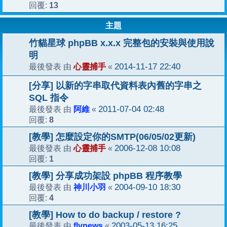
13
回覆:
主題
竹貓星球 phpBB x.x.x 完整包的安裝與使用說
明
心靈捕手
2014-11-17 22:40
最後發表 由
«
[分享] 以新的字串取代資料表內舊的字串之
SQL 指令
阿維
2011-07-04 02:48
最後發表 由
«
8
回覆:
[教學] 怎麼設定你的SMTP(06/05/02更新)
心靈捕手
2006-12-08 10:08
最後發表 由
«
1
回覆:
[教學] 分享成功架設 phpBB 程序教學
神川小羽
2004-09-10 18:30
最後發表 由
«
4
回覆:
[教學] How to do backup / restore ?
flynews
2003-05-13 16:25
最後發表 由
«