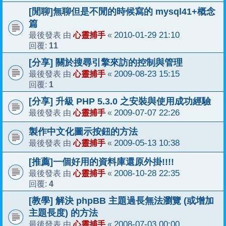
[閒聊]無聊但是不閒的時候寫的 mysql41+概念
篇
心靈捕手
2010-01-29 21:10
最後發表 由
«
11
回覆:
[分享] 關於搜尋引擎來訪的控制與管理
心靈捕手
2009-08-23 15:15
最後發表 由
«
1
回覆:
[分享] 升級 PHP 5.3.0 之安裝與使用成功經驗
心靈捕手
2009-07-07 22:26
最後發表 由
«
製作中文化圖示按鈕的方法
心靈捕手
2009-05-13 10:38
最後發表 由
«
[推薦]一個好用的資料庫還原外掛!!!!
心靈捕手
2008-10-28 22:35
最後發表 由
«
4
回覆:
[教學] 解決 phpBB 主題過長無法瀏覽 (或增加
主題長度) 的方法
心靈捕手
2008-07-03 00:00
最後發表 由
«