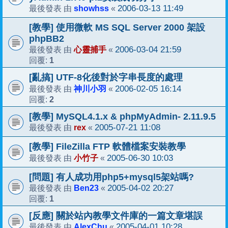
showhss
2006-03-13 11:49
最後發表 由
«
[教學] 使用微軟 MS SQL Server 2000 架設
phpBB2
心靈捕手
2006-03-04 21:59
最後發表 由
«
1
回覆:
[亂搞] UTF-8化後對於字串長度的處理
神川小羽
2006-02-05 16:14
最後發表 由
«
2
回覆:
[教學] MySQL4.1.x & phpMyAdmin- 2.11.9.5
rex
2005-07-21 11:08
最後發表 由
«
[教學] FileZilla FTP 軟體檔案安裝教學
小竹子
2005-06-30 10:03
最後發表 由
«
[問題] 有人成功用php5+mysql5架站嗎?
Ben23
2005-04-02 20:27
最後發表 由
«
1
回覆:
[反應] 關於站內教學文件庫的一篇文章堪誤
AlexChu
2005-04-01 10:28
最後發表 由
«