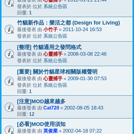
系統公告區
發表於 位於
1
回覆:
竹貓新作品：樂活之都 (Design for Living)
小竹子
2011-10-24 16:53
最後發表 由
«
系統公告區
發表於 位於
[整理] 竹貓通用之發問格式
心靈捕手
2008-03-08 22:46
最後發表 由
«
系統公告區
發表於 位於
[重要] 關於竹貓星球相關版權聲明
心靈捕手
2009-01-30 07:53
最後發表 由
«
系統公告區
發表於 位於
1
回覆:
[注意]MOD越來越多
Cat720
2002-08-05 18:43
最後發表 由
«
12
回覆:
[必看]MOD使用須知
英俊業
2002-04-18 07:22
最後發表 由
«