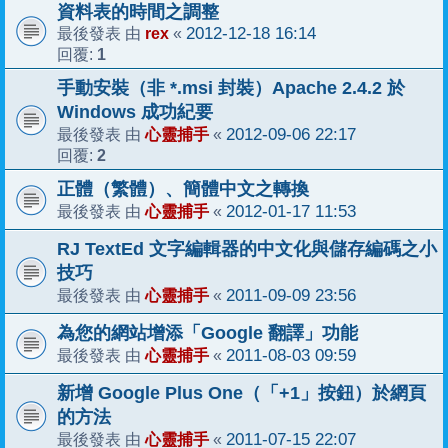
資料表的時間之調整
rex
2012-12-18 16:14
最後發表 由
«
1
回覆:
手動安裝（非 *.msi 封裝）Apache 2.4.2 於
Windows 成功紀要
心靈捕手
2012-09-06 22:17
最後發表 由
«
2
回覆:
正體（繁體）、簡體中文之轉換
心靈捕手
2012-01-17 11:53
最後發表 由
«
RJ TextEd 文字編輯器的中文化與儲存編碼之小
技巧
心靈捕手
2011-09-09 23:56
最後發表 由
«
為您的網站增添「Google 翻譯」功能
心靈捕手
2011-08-03 09:59
最後發表 由
«
新增 Google Plus One（「+1」按鈕）於網頁
的方法
心靈捕手
2011-07-15 22:07
最後發表 由
«