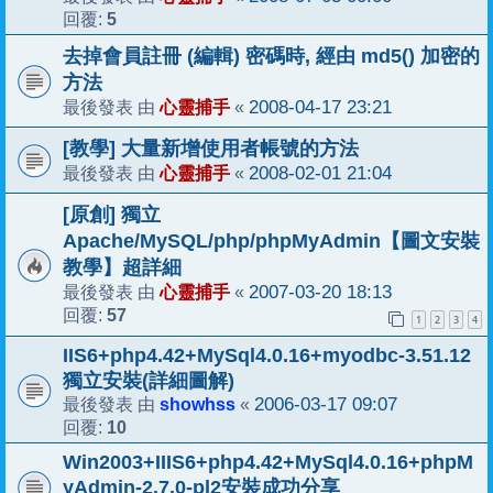
5
回覆:
去掉會員註冊 (編輯) 密碼時, 經由 md5() 加密的
方法
心靈捕手
2008-04-17 23:21
最後發表 由
«
[教學] 大量新增使用者帳號的方法
心靈捕手
2008-02-01 21:04
最後發表 由
«
[原創] 獨立
Apache/MySQL/php/phpMyAdmin【圖文安裝
教學】超詳細
心靈捕手
2007-03-20 18:13
最後發表 由
«
57
回覆:
1
2
3
4
IIS6+php4.42+MySql4.0.16+myodbc-3.51.12
獨立安裝(詳細圖解)
showhss
2006-03-17 09:07
最後發表 由
«
10
回覆:
Win2003+IIIS6+php4.42+MySql4.0.16+phpM
yAdmin-2.7.0-pl2安裝成功分享