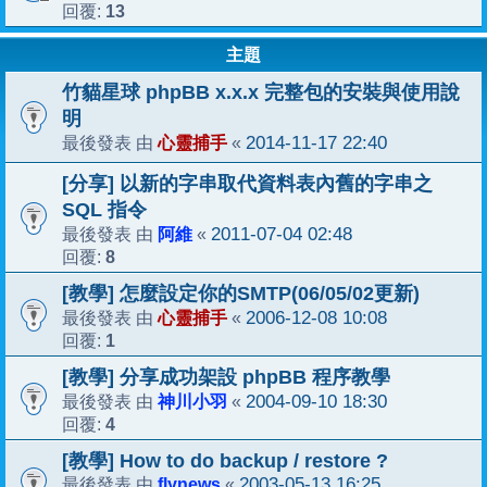
13
回覆:
主題
竹貓星球 phpBB x.x.x 完整包的安裝與使用說
明
心靈捕手
2014-11-17 22:40
最後發表 由
«
[分享] 以新的字串取代資料表內舊的字串之
SQL 指令
阿維
2011-07-04 02:48
最後發表 由
«
8
回覆:
[教學] 怎麼設定你的SMTP(06/05/02更新)
心靈捕手
2006-12-08 10:08
最後發表 由
«
1
回覆:
[教學] 分享成功架設 phpBB 程序教學
神川小羽
2004-09-10 18:30
最後發表 由
«
4
回覆:
[教學] How to do backup / restore ?
flynews
2003-05-13 16:25
最後發表 由
«