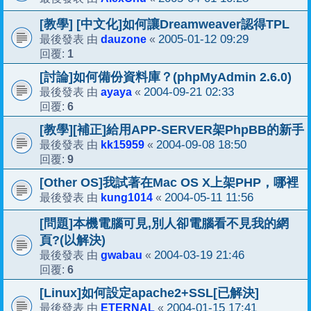
[教學] [中文化]如何讓Dreamweaver認得TPL
dauzone
2005-01-12 09:29
最後發表 由
«
1
回覆:
[討論]如何備份資料庫？(phpMyAdmin 2.6.0)
ayaya
2004-09-21 02:33
最後發表 由
«
6
回覆:
[教學][補正]給用APP-SERVER架PhpBB的新手
kk15959
2004-09-08 18:50
最後發表 由
«
9
回覆:
[Other OS]我試著在Mac OS X上架PHP，哪裡
kung1014
2004-05-11 11:56
最後發表 由
«
[問題]本機電腦可見,別人卻電腦看不見我的網
頁?(以解決)
gwabau
2004-03-19 21:46
最後發表 由
«
6
回覆:
[Linux]如何設定apache2+SSL[已解決]
ETERNAL
2004-01-15 17:41
最後發表 由
«