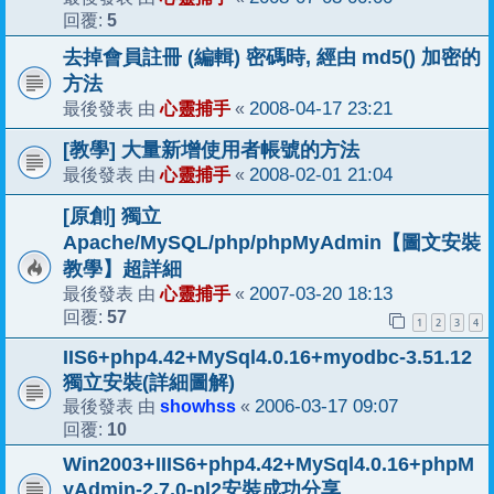
5
回覆:
去掉會員註冊 (編輯) 密碼時, 經由 md5() 加密的
方法
心靈捕手
2008-04-17 23:21
最後發表 由
«
[教學] 大量新增使用者帳號的方法
心靈捕手
2008-02-01 21:04
最後發表 由
«
[原創] 獨立
Apache/MySQL/php/phpMyAdmin【圖文安裝
教學】超詳細
心靈捕手
2007-03-20 18:13
最後發表 由
«
57
回覆:
1
2
3
4
IIS6+php4.42+MySql4.0.16+myodbc-3.51.12
獨立安裝(詳細圖解)
showhss
2006-03-17 09:07
最後發表 由
«
10
回覆:
Win2003+IIIS6+php4.42+MySql4.0.16+phpM
yAdmin-2.7.0-pl2安裝成功分享