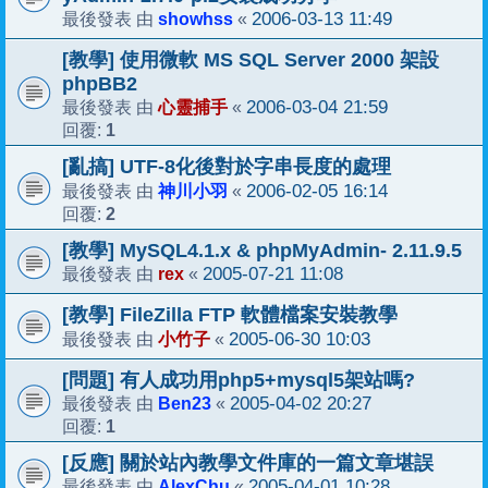
showhss
2006-03-13 11:49
最後發表 由
«
[教學] 使用微軟 MS SQL Server 2000 架設
phpBB2
心靈捕手
2006-03-04 21:59
最後發表 由
«
1
回覆:
[亂搞] UTF-8化後對於字串長度的處理
神川小羽
2006-02-05 16:14
最後發表 由
«
2
回覆:
[教學] MySQL4.1.x & phpMyAdmin- 2.11.9.5
rex
2005-07-21 11:08
最後發表 由
«
[教學] FileZilla FTP 軟體檔案安裝教學
小竹子
2005-06-30 10:03
最後發表 由
«
[問題] 有人成功用php5+mysql5架站嗎?
Ben23
2005-04-02 20:27
最後發表 由
«
1
回覆:
[反應] 關於站內教學文件庫的一篇文章堪誤
AlexChu
2005-04-01 10:28
最後發表 由
«