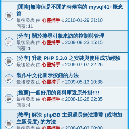
[閒聊]無聊但是不閒的時候寫的 mysql41+概念
篇
心靈捕手
2010-01-29 21:10
最後發表 由
«
11
回覆:
[分享] 關於搜尋引擎來訪的控制與管理
心靈捕手
2009-08-23 15:15
最後發表 由
«
1
回覆:
[分享] 升級 PHP 5.3.0 之安裝與使用成功經驗
心靈捕手
2009-07-07 22:26
最後發表 由
«
製作中文化圖示按鈕的方法
心靈捕手
2009-05-13 10:38
最後發表 由
«
[推薦]一個好用的資料庫還原外掛!!!!
心靈捕手
2008-10-28 22:35
最後發表 由
«
4
回覆:
[教學] 解決 phpBB 主題過長無法瀏覽 (或增加
主題長度) 的方法
心靈捕手
2008-07-03 00:00
最後發表 由
«