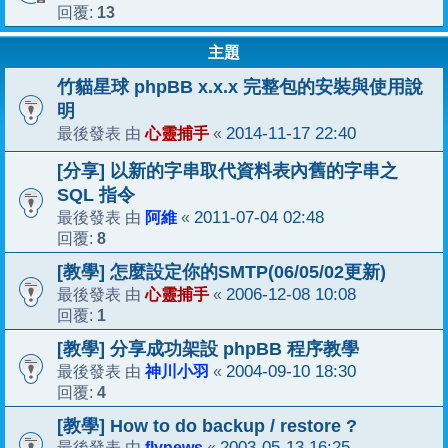
13
回覆:
主題
竹貓星球 phpBB x.x.x 完整包的安裝與使用說
明
心靈捕手
2014-11-17 22:40
最後發表 由
«
[分享] 以新的字串取代資料表內舊的字串之
SQL 指令
阿維
2011-07-04 02:48
最後發表 由
«
8
回覆:
[教學] 怎麼設定你的SMTP(06/05/02更新)
心靈捕手
2006-12-08 10:08
最後發表 由
«
1
回覆:
[教學] 分享成功架設 phpBB 程序教學
神川小羽
2004-09-10 18:30
最後發表 由
«
4
回覆:
[教學] How to do backup / restore ?
flynews
2003-05-13 16:25
最後發表 由
«