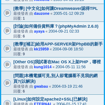
[教學] [中文化]如何讓Dreamweaver認得TPL
dauzone
2005-01-12 09:29
最後發表 由
«
1
回覆:
[討論]如何備份資料庫？(phpMyAdmin 2.6.0)
ayaya
2004-09-21 02:33
最後發表 由
«
6
回覆:
[教學][補正]給用APP-SERVER架PhpBB的新手
kk15959
2004-09-08 18:50
最後發表 由
«
9
回覆:
[Other OS]我試著在Mac OS X上架PHP，哪裡
kung1014
2004-05-11 11:56
最後發表 由
«
[問題]本機電腦可見,別人卻電腦看不見我的網
頁?(以解決)
gwabau
2004-03-19 21:46
最後發表 由
«
6
回覆:
[Linux]如何設定apache2+SSL[已解決]
ETERNAL
2004-01-15 17:41
最後發表 由
«