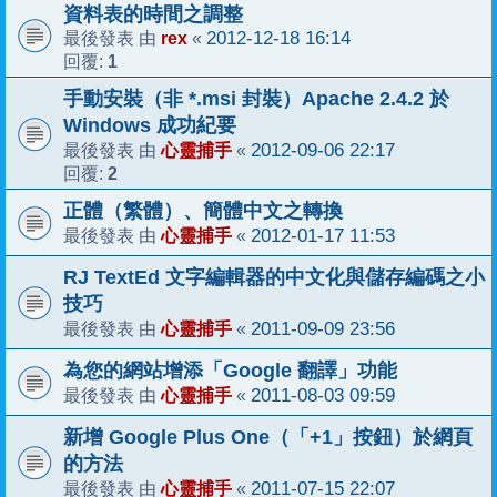
資料表的時間之調整
rex
2012-12-18 16:14
最後發表 由
«
1
回覆:
手動安裝（非 *.msi 封裝）Apache 2.4.2 於
Windows 成功紀要
心靈捕手
2012-09-06 22:17
最後發表 由
«
2
回覆:
正體（繁體）、簡體中文之轉換
心靈捕手
2012-01-17 11:53
最後發表 由
«
RJ TextEd 文字編輯器的中文化與儲存編碼之小
技巧
心靈捕手
2011-09-09 23:56
最後發表 由
«
為您的網站增添「Google 翻譯」功能
心靈捕手
2011-08-03 09:59
最後發表 由
«
新增 Google Plus One（「+1」按鈕）於網頁
的方法
心靈捕手
2011-07-15 22:07
最後發表 由
«