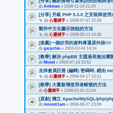
[分享] 關於搜尋引擎來訪的控制與管
Artemas
2008-11-14 21:29
由
»
[分享] 升級 PHP 5.3.0 之安裝與
心靈捕手
2009-07-07 22:26
由
»
製作中文化圖示按鈕的方法
心靈捕手
2009-05-13 10:38
由
»
[推薦]一個好用的資料庫還原外掛!!!!
garychio
2003-02-04 14:14
由
»
[教學] 解決 phpBB 主題過長無法瀏
Mowd
2003-07-19 10:52
由
»
去掉會員註冊 (編輯) 密碼時, 經由 md
心靈捕手
2008-04-17 23:21
由
»
[教學] 大量新增使用者帳號的方法
心靈捕手
2008-02-01 21:04
由
»
[原創] 獨立 Apache/MySQL/ph
innostr1am
2006-06-27 23:09
由
»