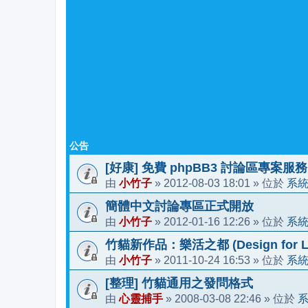
公告
[好康] 免費 phpBB3 討論區專案服務
小竹子
2012-08-03 18:01
系
由
»
» 位於
簡體中文討論專區正式開放
小竹子
2012-01-16 12:26
系
由
»
» 位於
竹貓新作品：樂活之都 (Design for Li
小竹子
2011-10-24 16:53
系
由
»
» 位於
[整理] 竹貓通用之發問格式
心靈捕手
2008-03-08 22:46
由
»
» 位於