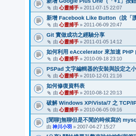
新增 Google Plus One（「+1
心靈捕手
2011-07-15 22:07
由
»
新增 Facebook Like Butto
心靈捕手
2011-06-09 20:47
由
»
Git 實做成功之經驗分享
心靈捕手
2011-01-05 14:12
由
»
如何利用 eAccelerator 來加速 PH
心靈捕手
2010-09-18 23:10
由
»
PSPad 文字編輯器的安裝與設定之
心靈捕手
2010-12-01 21:16
由
»
如何修復資料表
心靈捕手
2010-08-12 20:13
由
»
破解 Windows XP/Vista/7 之 TCP
心靈捕手
2010-06-05 09:16
由
»
[閒聊]無聊但是不閒的時候寫的 mysq
神川小羽
2007-04-27 15:27
由
»