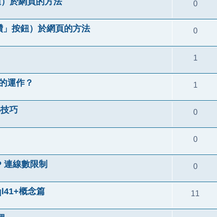
」按鈕）於網頁的方法
0
n（說「讚」按鈕）於網頁的方法
0
1
P 的運作？
1
小技巧
0
0
/IP 連線數限制
0
l41+概念篇
11