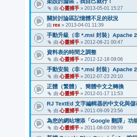
架設討論區，我自己就行！
心靈捕手
2013-05-01 15:27
由
»
關於討論區記憶體不足的狀況
rex
2013-04-01 11:39
由
»
手動升級（非 *.msi 封裝）Apache 2
心靈捕手
2012-08-21 00:47
由
»
資料表的時間之調整
心靈捕手
2012-12-18 09:06
由
»
手動安裝（非 *.msi 封裝）Apache 2
心靈捕手
2012-07-23 20:10
由
»
正體（繁體）、簡體中文之轉換
心靈捕手
2012-01-17 11:53
由
»
RJ TextEd 文字編輯器的中文化
心靈捕手
2011-09-09 23:56
由
»
為您的網站增添「Google 翻譯」功
心靈捕手
2011-08-03 09:59
由
»