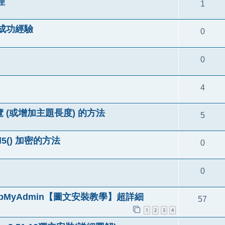
理
1
使用成功經驗
0
0
4
覽 (或增加主題長度) 的方法
5
5() 加密的方法
0
0
p/phpMyAdmin【圖文安裝教學】超詳細
57
1
2
3
4