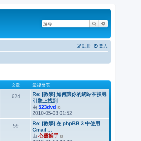
搜尋
進階搜尋
註冊
登入
文章
最後發表
Re: [教學] 如何讓你的網站在搜尋
624
引擎上找到
由
523dvd
檢
2010-05-03 01:52
視
最
Re: [教學] 在 phpBB 3 中使用
59
後
Gmail …
發
由
心靈捕手
檢